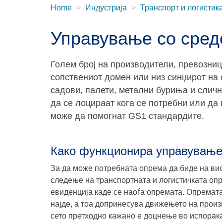
Home
Индустрија
Транспорт и логистик
Управување со сред
Голем број на производители, превозниц
сопствениот домен или низ синџирот на 
садови, палети, метални буриња и сличн
да се лоцираат кога се потребни или да 
може да помогнат GS1 стандардите.
Како функционира управување
За да може потребната опрема да биде на вис
следење на транспортната и логистичката опр
евиденција каде се наоѓа опремата. Опремата
најде, а тоа допринесува движењето на прои
сето претходно кажано е доцнење во испорак