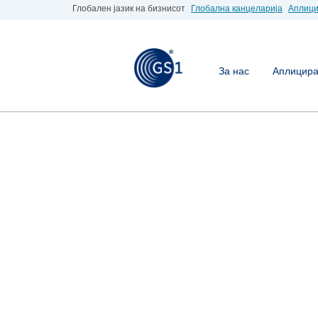
Глобален јазик на бизнисот
Глобална канцеларија
Аплици
За нас
Аплицирај