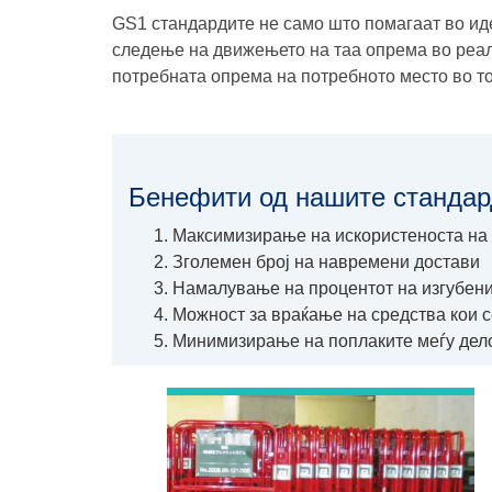
GS1 стандардите не само што помагаат во ид
следење на движењето на таа опрема во реал
потребната опрема на потребното место во т
Бенефити од нашите стандар
Максимизирање на искористеноста на
Зголемен број на навремени достави
Намалување на процентот на изгубени
Можност за враќање на средства кои с
Минимизирање на поплаките меѓу дело