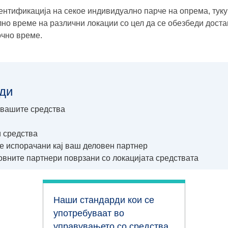
ентификација на секое индивидуално парче на опрема, тук
но време на различни локации со цел да се обезбеди доста
очно време.
ди
 вашите средства
 средства
е испорачани кај ваш деловен партнер
вните партнери поврзани со локацијата средствата
Наши стандарди кои се
употребуваат во
управувањето со средства