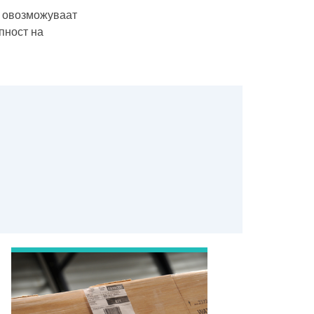
у овозможуваат
пност на