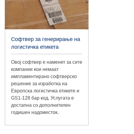
Софтвер за генерирање на
логистичка етикета
Овој софтвер е наменет за сите
компании кои немаат
импламентирано софтверско
решение за изработка на
Европска логистичка етикете и
GS1-128 бар код. Услугата е
достапна со дополнителен
годишен надоместок.