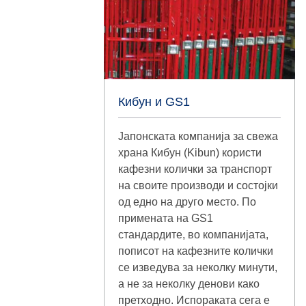
Кибун и GS1
Јапонската компанија за свежа
храна Кибун (Kibun) користи
кафезни колички за транспорт
на своите производи и состојки
од едно на друго место. По
примената на GS1
стандардите, во компанијата,
пописот на кафезните колички
се изведува за неколку минути,
а не за неколку денови како
претходно. Испораката сега е