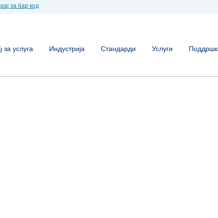
рај за бар код
 за услуга
Индустрија
Стандарди
Услуги
Поддршк