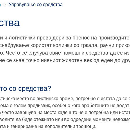
а
Управување со средства
ства
и и логистички провајдери за пренос на производите
снабдување користат колички со тркала, рачни прико
о. Често се случува овие помошни средства да се из
не се знае точно нивниот животен век од еден до дру
то со средства?
тинско место во вистинско време, потребно е истата да се 
ема е голем предизвик, особено кога вработените не водат
 често завршува на места каде што не е потребна или иста
зводите да биде отежнато или во одредени моменти невозмо
ата и генерирање на дополнителни трошоци.