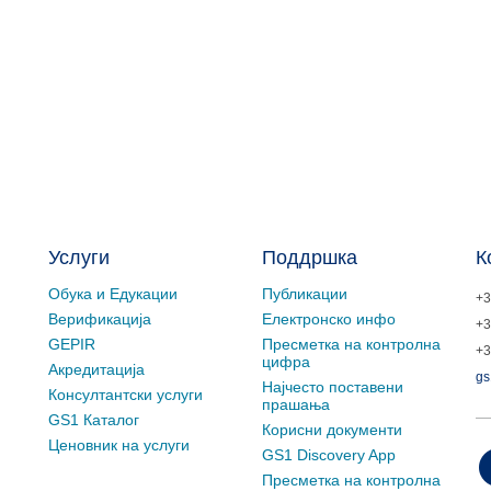
Услуги
Поддршка
К
Обука и Едукации
Публикации
+3
Верификација
Електронско инфо
+3
GEPIR
Пресметка на контролна
+3
цифра
Акредитација
gs
Најчесто поставени
Консултантски услуги
прашања
GS1 Каталог
Корисни документи
Ценовник на услуги
GS1 Discovery App
Пресметка на контролна