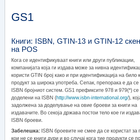
GS1
Книги: ISBN, GTIN-13 и GTIN-12 ске
на POS
Кога се идентификуваат книги или други публикации,
компанијата која ги издава може за нивна идентифика
користи GTIN број како и при идентификација на било к
продукт за широка употреба. Сепак, препорака е да се
ISBN бројниот систем. GS1 префиксите 978 и 979(*) се
доделени на ISBN (
http://www.isbn-international.org/
), кој
задолжена за доделување на овие броеви за книги на
издавачите. Во секоја држава постои тело кое ги изда
ISBN броеви.
Забелешка:
ISBN броевите не смее да се користат за 
кои не се книги дури и во случај кога тие продукти се 