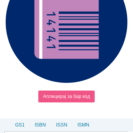
Аплицирај за бар код
GS1
ISBN
ISSN
ISMN