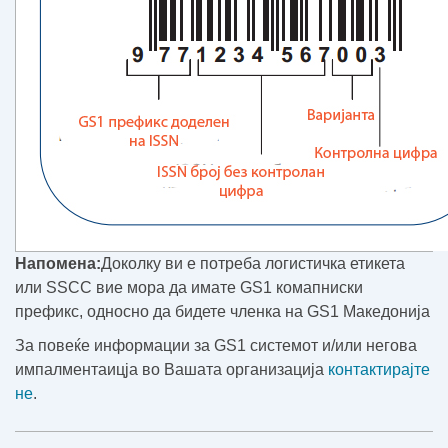
Напомена:
Доколку ви е потреба логистичка етикета
или SSCC вие мора да имате GS1 комапниски
префикс, односно да бидете членка на GS1 Македонија
За повеќе информации за GS1 системот и/или негова
импалментаицја во Вашата организација
контактирајте
не
.