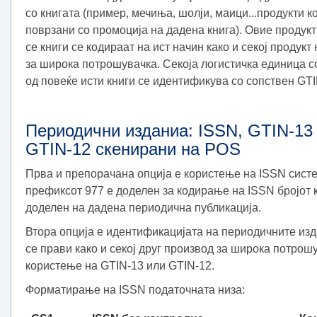
со книгата (пример, мечиња, шолји, маици...продукти к
поврзани со промоција на дадена книга). Овие продукт
се книги се кодираат на ист начин како и секој продукт
за широка потрошувачка. Секоја логистичка единица 
од повеќе исти книги се идентификува со сопствен GTI
Периодични изданиа: ISSN, GTIN-13
GTIN-12 скенирани на POS
Прва и препорачана опција е користење на ISSN сист
префиксот 977 е доделен за кодирање на ISSN бројот к
доделен на дадена периодична публикација.
Втора опција е идентификацијата на периодичните изд
се прави како и секој друг производ за широка потрош
користење на GTIN-13 или GTIN-12.
Форматирање на ISSN податочната низа: