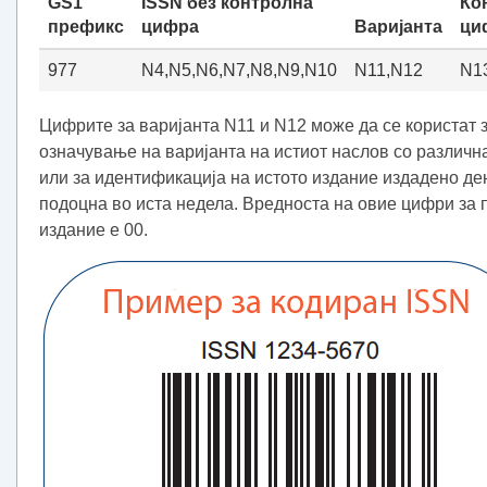
GS1
ISSN без контролна
Ко
префикс
цифра
Варијанта
ци
977
N4,N5,N6,N7,N8,N9,N10
N11,N12
N1
Цифрите за варијанта N11 и N12 може да се користат 
означување на варијанта на истиот наслов со различн
или за идентификација на истото издание издадено де
подоцна во иста недела. Вредноста на овие цифри за 
издание е 00.