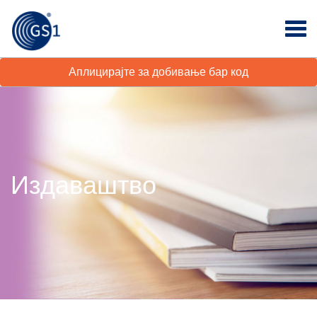
Аплицирајте за добивање бар код
Издаваштво