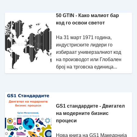
50 GTIN - Како малиот бар
код го освои светот
На 31 март 1971 година,
индустриските лидери го
избираат универзалниот код
на производот или Глобален
број на трговска единица...
GS1 стандардите - Двигател
на модерните бизнис
процеси
Нова книга на GS1 Македонија