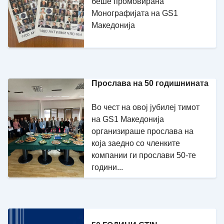
беше промовирана
Монографијата на GS1
Македонија
Прослава на 50 годишнината
Во чест на овој јубилеј тимот
на GS1 Македонија
организираше прослава на
која заедно со членките
компании ги прослави 50-те
години...