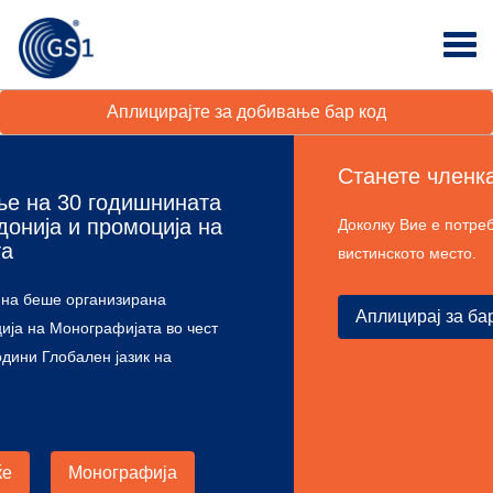
Аплицирајте за добивање бар код
Станете членка во GS1 Македонија
Доколку Вие е потребен бар код, тогаш сте на
вистинското место.
Аплицирај за бар код