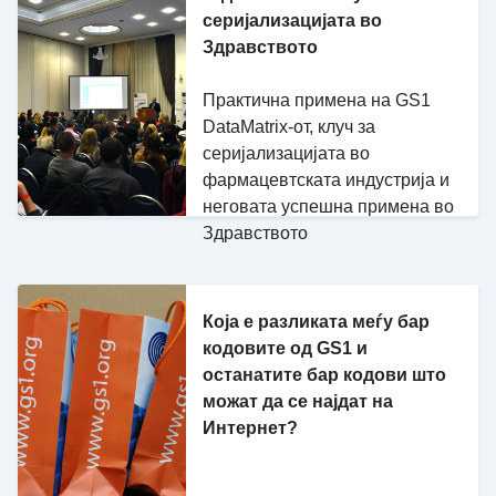
серијализацијата во
Здравството
Практична примена на GS1
DataMatrix-от, клуч за
серијализацијата во
фармацевтската индустрија и
неговата успешна примена во
Здравството
Која е разликата меѓу бар
кодовите од GS1 и
останатите бар кодови што
можат да се најдат на
Интернет?