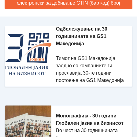
електронски за добивање GTIN (бар код) број
Одбележување на 30
годишнината на GS1
Македонија
Тимот на GS1 Македонија
заедно со компаниите ги
прославија 30-те години
постоење на GS1 Македонија
Монографија - 30 години
Глобален јазик на бизнисот
Во чест на 30 годишнината