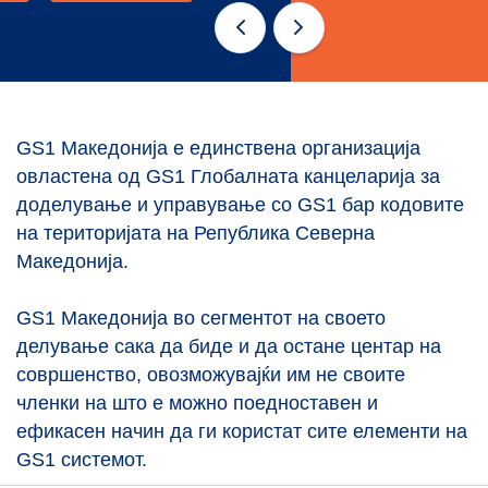
GS1 Македонија е единствена организација
овлaстена од GS1 Глобалната канцеларија за
доделување и управување со GS1 бар кодовите
на територијата на Република Северна
Македонија.
GS1 Македонија вo сегментот на своето
делување сака да биде и да остане центар на
совршенство, овозможувајќи им не своите
членки на што е можно поедноставен и
ефикасен начин да ги користат сите елементи на
GS1 системот.