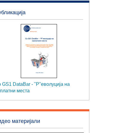
убликација
 GS1 DataBar - "Р"еволуција на
платни места
идео материјали