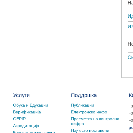
На
Ид
Из
Но
Си
Услуги
Поддршка
К
Обука и Едукации
Публикации
+3
Верификација
Електронско инфо
+3
GEPIR
Пресметка на контролна
+3
цифра
Акредитација
gs
Најчесто поставени
Консултантски услуги