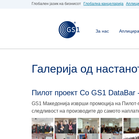
Глобален јазик на бизнисот
Глобална канцеларија
Аплици
За нас
Аплицирај
Галерија од настано
Пилот проект Со GS1 DataBar -
GS1 Македонија изврши промоција на Пилот-п
следливост на производите до самото наплатн