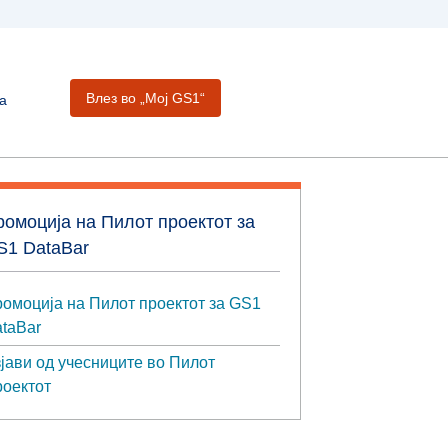
Влез во „Moj GS1“
а
ромоција на Пилот проектот за
S1 DataBar
омоција на Пилот проектот за GS1
taBar
јави од учесниците во Пилот
оектот