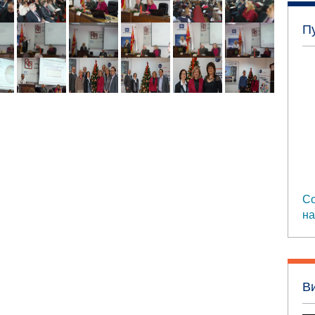
П
Со
на
В