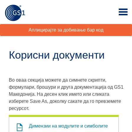
Аплицирајте за добивање бар код
Корисни документи
Во оваа секција можете да симнете скрипти,
формулари, брошури и друга документација од GS1
Македонија. На десен клик името или сликата
изберете Save As, доколку сакате да го превземете
ресурсот.
Димензии на модулите и симболите