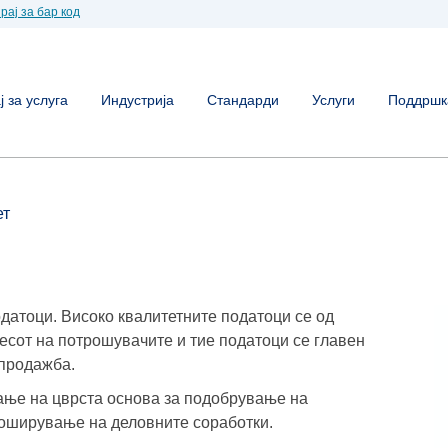
рај за бар код
 за услуга
Индустрија
Стандарди
Услуги
Поддршк
ет
одатоци. Високо квалитетните податоци се од
есот на потрошувачите и тие податоци се главен
 продажба.
ање на цврста основа за подобрување на
роширување на деловните соработки.