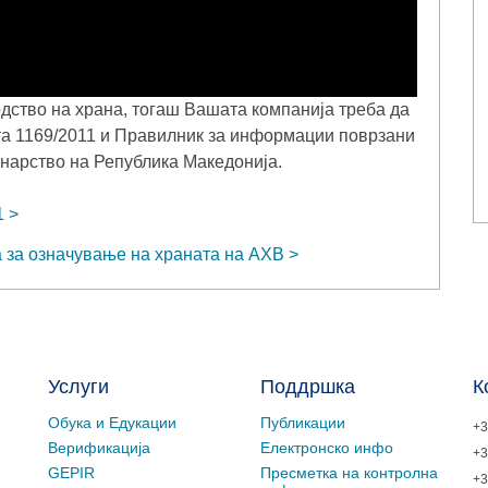
одство на храна, тогаш Вашата компанија треба да
та 1169/2011 и Правилник за информации поврзани
инарство на Република Македонија.
1
а за означување на храната на АХВ
Услуги
Поддршка
К
Обука и Едукации
Публикации
+3
Верификација
Електронско инфо
+3
GEPIR
Пресметка на контролна
+3