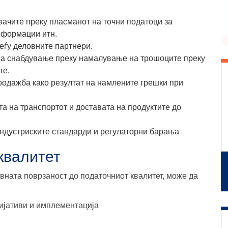
вачите преку пласманот на
точни податоци за
нформации итн.
еѓу деловните партнери.
 на снабдување
преку намалување на трошоците преку
те.
родажба како резултат на
намлените грешки при
а на транспортот и доставата
на продуктите до
ндустриските стандарди и регулаторни барања
квалитет
вната поврзаност до податочниот квалитет, може да
цијативи и имплементација