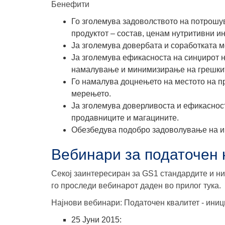
Бенефити
Го зголемува задоволството на потрошу
продуктот
– состав, ценам нутритивни и
Ја зголемува довербата и
соработката
м
Ја зголемува ефикасноста на синџирот
намалување и минимизирање на грешки
Го намалува доцнењето на местото на п
мерењето
.
Ја зголемува
доверливоста и ефикасност
продавниците и магацините.
Обезбедува подобро задоволување на и
Вебинари за податочен 
Секој заинтересиран за GS1 стандардите и ни
го проследи вебинарот даден во прилог тука.
Најнови вебинари: Податочен квалитет - ини
25 Јуни 2015: