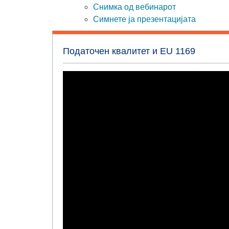
Снимка од вебинарот
Симнете ја презентацијата
Податочен квалитет и EU 1169