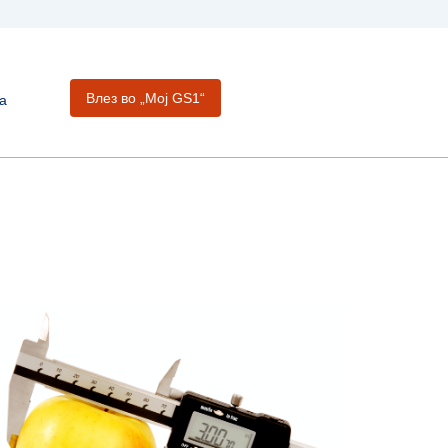
Влез во „Moj GS1“
а