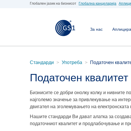
Глобален јазик на бизнисот
Глобална канцеларија
Аплици
За нас
Аплицирај
Стандарди
Употреба
Податочен квалит
Податочен квалитет
Бизнисите се добри онолку колку и нивните п
најголемо значење за привлекување на интер
двигател на зголемувањето на електронската
Нашите стандарди Ви дават алатка за создав
податочниот квалитет и продлабочување и п