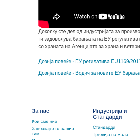
Доколку сте дел од индустријата за произв
ги задоволува барањата на ЕУ регулатива
со храната на Агенцијата за храна и ветер
Дознја повеќе - ЕУ регилатива EU1169/201
Дознја повеќе - Водич за новите ЕУ барањ
За нас
Индустрија и
Стандарди
Кои сме ние
Стандарди
Запознајте го нашиот
тим
Трговија на мало