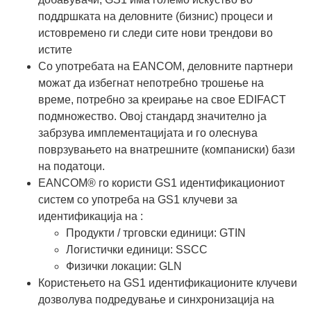
поддршката на деловните (бизнис) процеси и
истовремено ги следи сите нови трендови во
истите
Со употребата на EANCOM, деловните партнери
можат да избегнат непотребно трошење на
време, потребно за креирање на свое EDIFACT
подмножество. Овој стандард значително ја
забрзува имплементацијата и го олеснува
поврзувањето на внатрешните (компаниски) бази
на податоци.
EANCOM® го користи GS1 идентификациониот
систем со употреба на GS1 клучеви за
идентификација на :
Продукти / трговски единици: GTIN
Логистички единици: SSCC
Физички локации: GLN
Користењето на GS1 идентификационите клучеви
дозволува подредување и синхронизација на