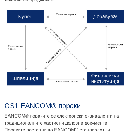
GS1 EANCOM® пораки
EANCOM® пораките се електронски еквиваленти на
традиционалните хартиени деловни документи.
Пораките достапни во EANCOM® стандардот ги