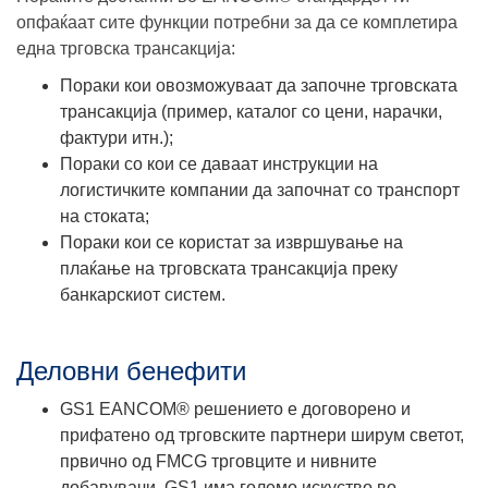
опфаќаат сите функции потребни за да се комплетира
една трговска трансакција:
Пораки кои овозможуваат да започне трговската
трансакција (пример, каталог со цени, нарачки,
фактури итн.);
Пораки со кои се даваат инструкции на
логистичките компании да започнат со транспорт
на стоката;
Пораки кои се користат за извршување на
плаќање на трговската трансакција преку
банкарскиот систем.
Деловни бенефити
GS1 EANCOM® решението е договорено и
прифатено од трговските партнери ширум светот,
првично од FMCG трговците и нивните
добавувачи, GS1 има големо искуство во