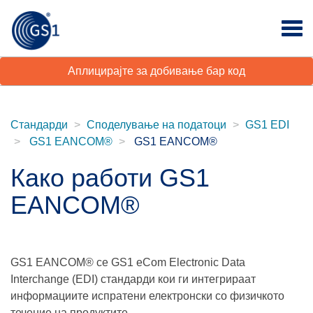
Аплицирајте за добивање бар код
Стандарди
Споделување на податоци
GS1 EDI
GS1 EANCOM®
GS1 EANCOM®
Како работи GS1
EANCOM®
GS1 EANCOM® се GS1 eCom Electronic Data
Interchange (EDI) стандарди кои ги интегрираат
информациите испратени електронски со физичкото
течение на продуктите.