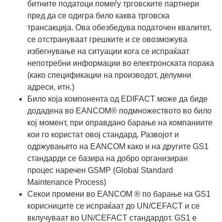
битните податоци помеѓу трговските партнери
пред да се одигра било каква трговска
трансакција. Ова обезбедува податочен квалитет,
се отстрануваат грешките и се овозможува
избегнување на ситуации кога се испраќаат
непотребни информации во електронската порака
(како спецификации на производот, делумни
адреси, итн.)
Било која компонента од EDIFACT може да биде
додадена во EANCOM® подмножеството во било
кој момент, при оправдано барање на компаниите
кои го користат овој стандард. Развојот и
одржувањето на EANCOM како и на другите GS1
стандарди се базира на добро организиран
процес наречен GSMP (Global Standard
Maintenance Process)
Секои промени во EANCOM ® по барање на GS1
корисниците се испраќаат до UN/CEFACT и се
вклучуваат во UN/CEFACT стандардот. GS1 е