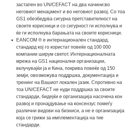
застапен во UN/CEFACT на два начини:во
неговиот менаџмент и во неговиот развој. Со тоа
GS1 обезбедува сигурна претставителност на
своите корисници и со сигурност ги исполнува и
ќе ги исполнува барањата на своите корисници.
EANCOM ® е интернационален стандард,
стандард кој го користат повеќе од 100 000
компании ширум светот. Интернационалната
мрежа на GS1 национални организации,
вклучувајќи ја и Кина, покрива повеќе од 150
земји, овозможува поддршка, документација и
тренинг на Вашиот локален јазик. Спротивно на
тоа UN/CEFACT не нуди поддршка за своите
стандарди, бидејќи е организација насочена кон
развој и пронајдување на консензус помеѓу
различни видови на бизниси, а не е организација
која се грижи за имплементација на тие
стандарди.