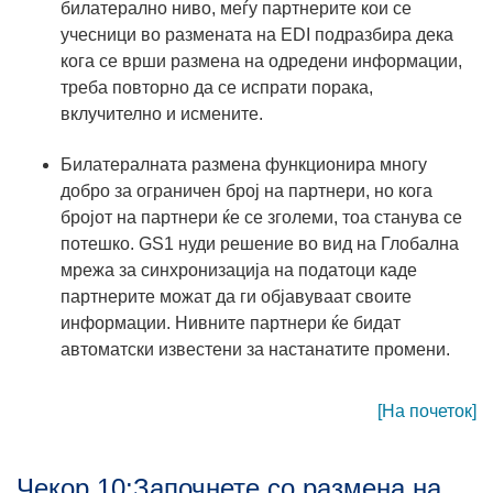
билатерално ниво, меѓу партнерите кои се
учесници во размената на EDI подразбира дека
кога се врши размена на одредени информации,
треба повторно да се испрати порака,
вклучително и исмените.
Билатералната размена функционира многу
добро за ограничен број на партнери, но кога
бројот на партнери ќе се зголеми, тоа станува се
потешко. GS1 нуди решение во вид на Глобална
мрежа за синхронизација на податоци каде
партнерите можат да ги објавуваат своите
информации. Нивните партнери ќе бидат
автоматски известени за настанатите промени.
[На почеток]
Чекор 10:Започнете со размена на