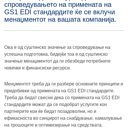
спроведувањето на примената на
GS1 EDI стандардите ќе се вклучи
менаџментот на вашата компанија.
Ова е од суштинско значење за спроведување на
успешна подготовка, бидејќи тоа е од суштинско
значење менаџментот да ги обезбеди потребните
човечки и финансиски ресурси.
Менџментот треба да ги разбере основните принципи и
придобивки од примената на GS1 EDI стандардите.
Треба да бидат свесни дека со примената на GS1 EDI
стандардите можат да се подобрат услугите кон
партнерите кои ќе бидат позадоволни, но и
ефикасноста во синџирот на снабдување, намалување
на трошоците и оптимизирање на средствата.