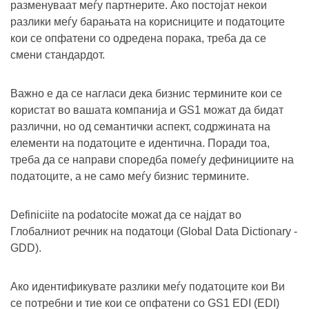
разменуваат меѓу партнерите. Ако постојат некои
разлики меѓу барањата на корисниците и податоците
кои се опфатени со одредена порака, треба да се
смени стандардот.
Важно е да се нагласи дека бизнис термините кои се
користат во вашата компанија и GS1 можат да бидат
различни, но од семантички аспект, содржината на
елементи на податоците е идентична. Поради тоа,
треба да се направи споредба помеѓу дефинициите на
податоците, а не само меѓу бизнис термините.
Definiciite na podatocite можat да се најдат во
Глобалниот речник на податоци (Global Data Dictionary -
GDD).
Ако идентификувате разлики меѓу податоците кои Ви
се потребни и тие кои се опфатени со GS1 EDI (EDI)