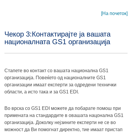
[На почеток]
Чекор 3:Контактирајте ја вашата
националната GS1 организација
Стапете во контакт со вашата национална GS1
организација. Повеќето од националните GS1
организации имаат експерти за одредени технички
области, а исто така и за GS1 EDI.
Во врска со GS1 EDI можете да побарате помош при
примената на стандардите в овашата нацонална GS1
организација. Доколку нејзините експерти не се во
можност да Ви помогнат директно, тие имаат пристап