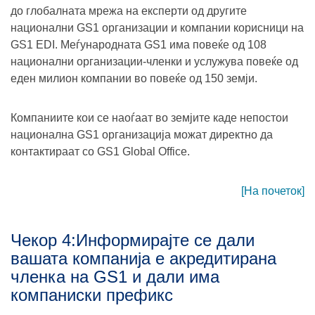
до глобалната мрежа на експерти од другите
национални GS1 организации и компании корисници на
GS1 EDI. Меѓународната GS1 има повеќе од 108
национални организации-членки и услужува повеќе од
еден милион компании во повеќе од 150 земји.
Компаниите кои се наоѓаат во земјите каде непостои
национална GS1 организација можат директно да
контактираат со GS1 Global Office.
[На почеток]
Чекор 4:Информирајте се дали
вашата компанија е акредитирана
членка на GS1 и дали има
компаниски префикс