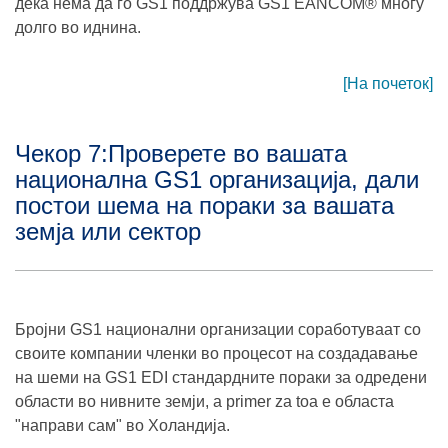
дека нема да го GS1 поддржува GS1 EANCOM® многу
долго во иднина.
[На почеток]
Чекор 7:Проверете во вашата
национална GS1 организација, дали
постои шема на пораки за вашата
земја или сектор
Бројни GS1 национални организации соработуваат со
своите компании членки во процесот на создадавање
на шеми на GS1 EDI стандардните пораки за одредени
области во нивните земји, a primer za toa е областа
"направи сам" во Холандија.