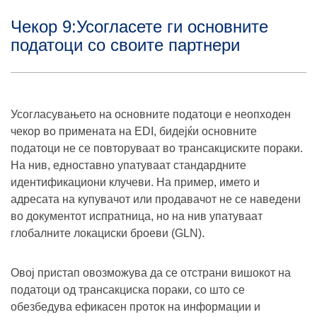
Чекор 9:Усогласете ги основните
податоци со своите партнери
Усогласувањето на основните податоци е неопходен
чекор во примената на EDI, бидејќи основните
податоци не се повторуваат во трансакциските пораки.
На нив, едноставно упатуваат стандардните
идентификациони клучеви. На пример, името и
адресата на купувачот или продавачот не се наведени
во документот испратница, но на нив упатуваат
глобалните локациски броеви (GLN).
Овој пристап овозможува да се отстрани вишокот на
податоци од трансакциска пораки, со што се
обезбедува ефикасен проток на информации и