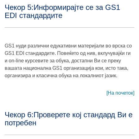
Чекор 5:Информирајте се за GS1
EDI стандардите
GS1 нуди различни едукативни материјали во врска со
GS1 EDI стандардите. Повеќето од нив, вклучувајќи ги
и on-line курсевите за обука, достапни Ви се преку
вашата национална GS1 организација кои, исто така,
организира и класична обука на локалниот јазик.
[На почеток]
Чекор 6:Проверете кој стандард Ви е
потребен