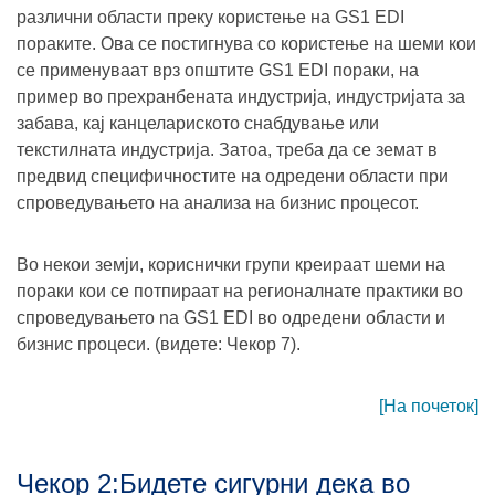
различни области преку користење на GS1 EDI
пораките. Ова се постигнува со користење на шеми кои
се применуваат врз општите GS1 EDI пораки, на
пример во прехранбената индустрија, индустријата за
забава, кај канцелариското снабдување или
текстилната индустрија. Затоа, треба да се земат в
предвид специфичностите на одредени области при
спроведувањето на анализа на бизнис процесот.
Во некои земји, кориснички групи креираат шеми на
пораки кои се потпираат на регионалнате практики во
спроведувањето na GS1 EDI во одредени области и
бизнис процеси. (видeте: Чекор 7).
[На почеток]
Чекор 2:Бидете сигурни дека во