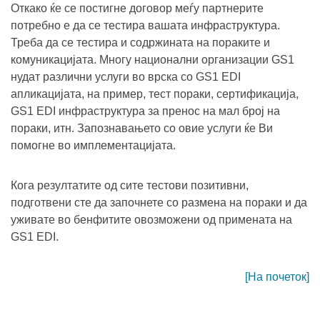
Откако ќе се постигне договор меѓу партнерите
потребно е да се тестира вашата инфраструктура.
Треба да се тестира и содржината на пораките и
комуникацијата. Многу национални организации GS1
нудат различни услуги во врска со GS1 EDI
апликацијата, на пример, тест пораки, сертификација,
GS1 EDI инфраструктура за пренос на мал број на
пораки, итн. Запознавањето со овие услуги ќе Ви
помогне во имплементацијата.
Кога резултатите од сите тестови позитивни,
подготвени сте да започнете со размена на пораки и да
уживате во бенфитите овозможени од примената на
GS1 EDI.
[На почеток]