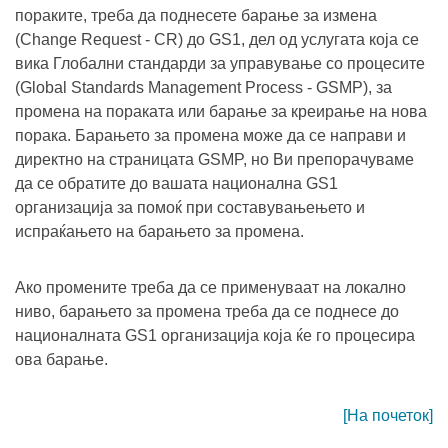
пораките, треба да поднесете барање за измена
(Change Request - CR) до GS1, дел од услугата која се
вика Глобални стандарди за управување со процесите
(Global Standards Management Process - GSMP), за
промена на пораката или барање за креирање на нова
порака. Барањето за промена може да се направи и
директно на страницата GSMP, но Ви препорачуваме
да се обратите до вашата национална GS1
организација за помоќ при составувањењето и
испраќањето на барањето за промена.
Ако промените треба да се применуваат на локално
ниво, барањето за промена треба да се поднесе до
националната GS1 организација која ќе го процесира
ова барање.
[На почеток]