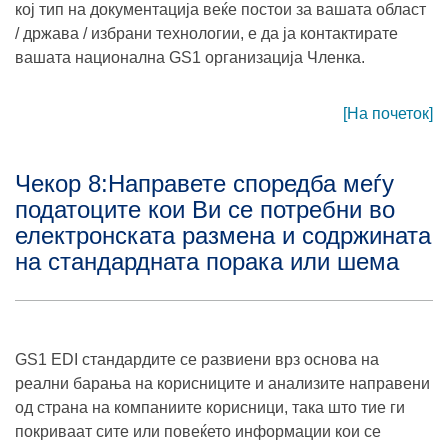
кој тип на документација веќе постои за вашата област
/ држава / избрани технологии, е да ja контактирате
вашата национална GS1 организација Членка.
[На почеток]
Чекор 8:Направете споредба меѓу
податоците кои Ви се потребни во
електронската размена и содржината
на стандардната порака или шема
GS1 EDI стандардите се развиени врз основа на
реални барања на корисниците и анализите направени
од страна на компаниите корисници, така што тие ги
покриваат сите или повеќето информации кои се