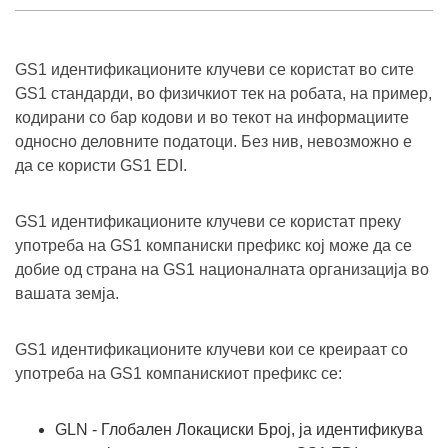
GS1 идентификационите клучеви се користат во сите
GS1 стандарди, во физичкиот тек на робата, на пример,
кодирани со бар кодови и во текот на информациите
односно деловните податоци. Без нив, невозможно е
да се користи GS1 EDI.
GS1 идентификационите клучеви се користат преку
употреба на GS1 компаниски префикс кој може да се
добие од страна на GS1 националната организација во
вашата земја.
GS1 идентификационите клучеви кои се креираат со
употреба на GS1 компанискиот префикс се:
GLN - Глобален Локациски Број, ја идентификува