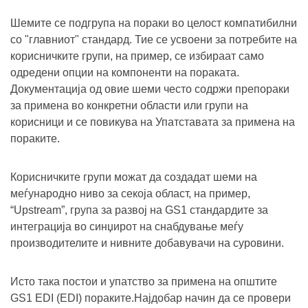
Шемите се подгрупа на пораки во целост компатибилни
со "главниот" стандард. Тие се усвоени за потребите на
корисничките групи, на пример, се избираат само
одредени опции на компоненти на пораката.
Документација од овие шеми често содржи препораки
за примена во конкретни области или групи на
корисници и се повикува на Упатставата за примена на
пораките.
Корисничките групи можат да создадат шеми на
меѓународно ниво за секоја област, на пример,
“Upstream”, група за развој на GS1 стандардите за
интеграција во синџирот на снабдување меѓу
производителите и нивните добавувачи на суровини.
Исто така постои и упатство за примена на општите
GS1 EDI (EDI) пораките.Најдобар начин да се провери