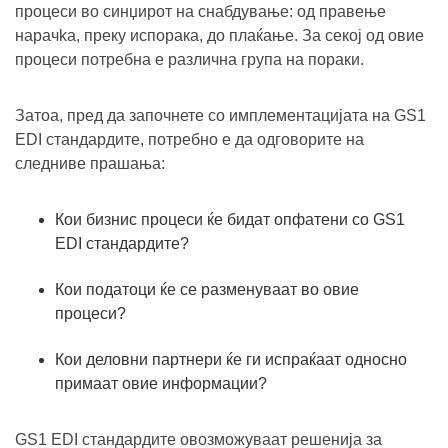
процеси во синџирот на снабдување: од правење
нарачka, преку испорака, до плаќање. За секој од овие
процеси потребна е различна група на пораки.
Затоа, пред да започнете со имплементацијата на GS1
EDI стандардите, потребно е да одговорите на
следниве прашања:
Кои бизнис процеси ќе бидат опфатени со GS1
EDI стандардите?
Кои податоци ќе се разменуваат во овие
процеси?
Кои деловни партнери ќе ги испраќаат односно
примаат овие информации?
GS1 EDI стандардите овозможуваат решенија за