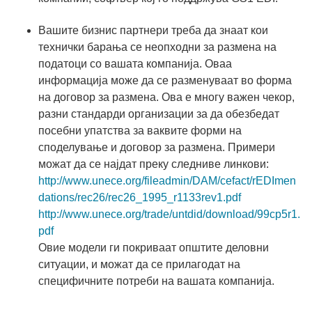
Вашите бизнис партнери треба да знаат кои
технички барања се неопходни за размена на
податоци со вашата компанија. Оваа
информација може да се разменуваат во форма
на договор за размена. Ова е многу важен чекор,
разни стандарди организации за да обезбедат
посебни упатства за ваквите форми на
споделување и договор за размена. Примери
можат да се најдат преку следниве линкови:
http://www.unece.org/fileadmin/DAM/cefact/rEDImen
dations/rec26/rec26_1995_r1133rev1.pdf
http://www.unece.org/trade/untdid/download/99cp5r1.
pdf
Овие модели ги покриваат општите деловни
ситуации, и можат да се прилагодат на
специфичните потреби на вашата компанија.