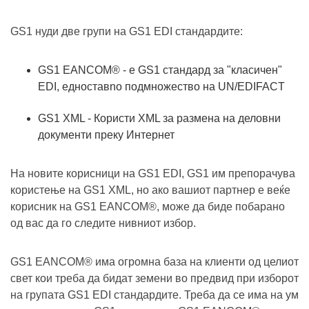
GS1 нуди две групи на GS1 EDI стандардите:
GS1 EANCOM® - e GS1 стандард за "класичeн"
EDI, едноставno подмножество на UN/EDIFACT
GS1 XML - Користи XML за размена на деловни
документи преку Интернет
На новите корисници на GS1 EDI, GS1 им препорачува
користење на GS1 XML, но ако вашиот партнер е веќе
корисник на GS1 EANCOM®, може да биде побарано
од вас да го следите нивниот избор.
GS1 EANCOM® има огромна база на клиенти од целиот
свет кои треба да бидат земени во предвид при изборот
на групата GS1 EDI стандардите. Треба да се има на ум