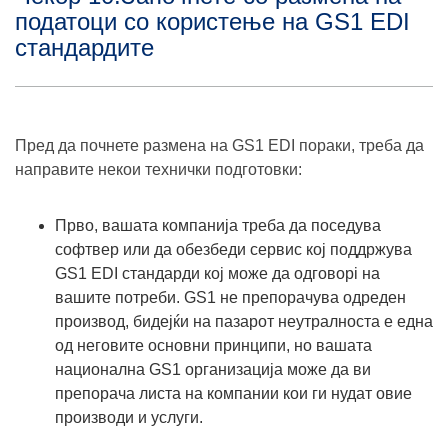
податоци со користење на GS1 EDI
стандардите
Пред да почнете размена на GS1 EDI пораки, треба да
направите некои технички подготовки:
Прво, вашата компанија треба да поседува
софтвер или да обезбеди сервис кој поддржува
GS1 EDI стандарди коj можe да одговорi на
вашите потреби. GS1 не препорачува одреден
производ, бидејќи на пазарот неутралностa е една
од неговите основни принципи, но вашата
национална GS1 организација може да ви
препорача листа на компании кои ги нудат овие
производи и услуги.