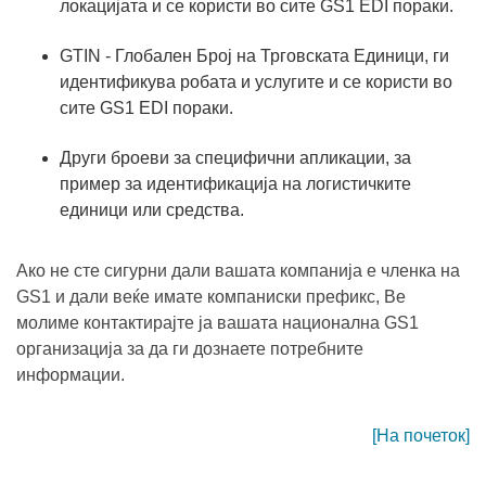
локацијата и се користи во сите GS1 EDI пораки.
GTIN - Глобален Број на Трговската Единици, ги
идентификува робата и услугите и се користи во
сите GS1 EDI пораки.
Други броеви за специфични апликации, за
пример за идентификација на логистичките
единици или средства.
Ако не сте сигурни дали вашата компанија е членка на
GS1 и дали веќе имате компаниски префикс, Ве
молиме контактирајте ја вашата национална GS1
организација за да ги дознаете потребните
информации.
[На почеток]