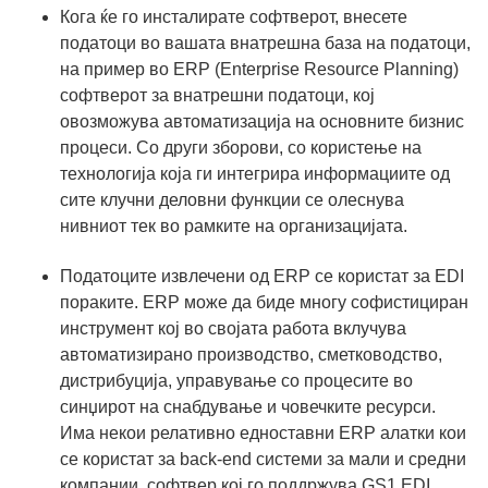
Кога ќе го инсталирате софтверот, внесете
податоци во вашата внатрешна база на податоци,
на пример во ERP (Enterprise Resource Planning)
софтверот за внатрешни податоци, кој
овозможува автоматизација на основните бизнис
процеси. Со други зборови, со користење на
технологија која ги интегрира информациите од
сите клучни деловни функции се олеснува
нивниот тек во рамките на организацијата.
Податоците извлечени од ERP се користат за EDI
пораките. ERP може да биде многу софистициран
инструмент кој во својата работа вклучува
автоматизирано производство, сметководство,
дистрибуција, управување со процесите во
синџирот на снабдување и човечките ресурси.
Има некои релативно едноставни ERP алатки кои
се користат за back-end системи за мали и средни
компании, софтвер кој го поддржува GS1 EDI.