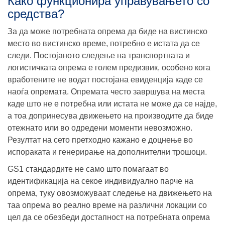
Како функционира управувањето со
средства?
За да може потребната опрема да биде на вистинско
место во вистинско време, потребно е истата да се
следи. Постојаното следење на транспортната и
логистичката опрема е голем предизвик, особено кога
вработените не водат постојана евиденција каде се
наоѓа опремата. Опремата често завршува на места
каде што не е потребна или истата не може да се најде,
а тоа допринесува движењето на производите да биде
отежнато или во одредени моменти невозможно.
Резултат на сето претходно кажано е доцнење во
испораката и генерирање на дополнителни трошоци.
GS1 стандардите не само што помагаат во
идентификација на секое индивидуално парче на
опрема, туку овозможуваат следење на движењето на
таа опрема во реално време на различни локации со
цел да се обезбеди достапност на потребната опрема