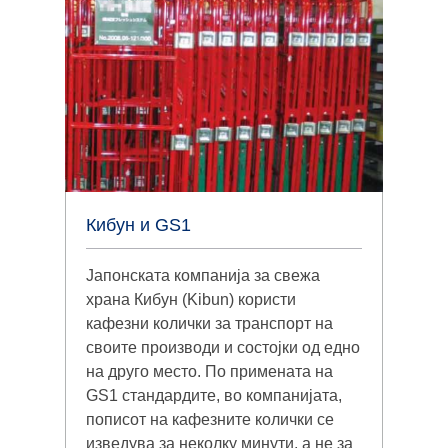
Кибун и GS1
Јапонската компанија за свежа
храна Кибун (Kibun) користи
кафезни колички за транспорт на
своите производи и состојки од едно
на друго место. По примената на
GS1 стандардите, во компанијата,
пописот на кафезните колички се
изведува за неколку минути, а не за