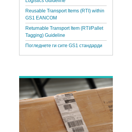
Logistics Guideline
Reusable Transport Items (RTI) within
GS1 EANCOM
Returnable Transport Item (RTI/Pallet
Tagging) Guideline
Погледнете ги сите GS1 стандарди