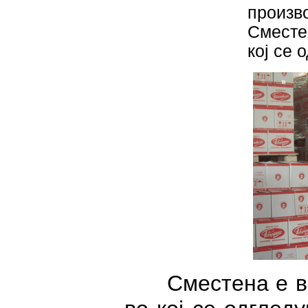
произ
Сместе
кој се 
Сместена е во 