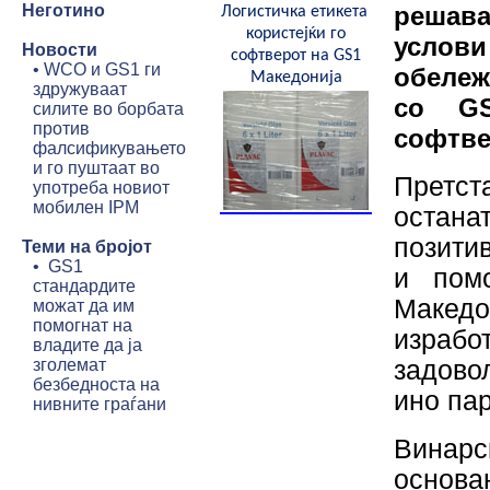
Неготино
решав
Логистичка етикета
користејќи го
услови
Новости
софтверот на
GS1
•
WCO и GS1 ги
обележ
Македонија
здружуваат
со GS
силите во борбата
против
софтве
фалсификувањето
и го пуштаат во
Претст
употреба новиот
мобилен IPM
остана
позити
Теми на бројот
•
GS1
и пом
стандардите
Макед
можат да им
помогнат на
израбо
владите да ја
зголемат
задово
безбедноста на
ино пар
нивните граѓани
Винарс
основа