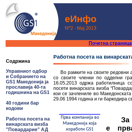
еИнфo
o
N
2 - Maj 2013
Почетна страница
Работна посета на винарска
Содржина
Управниот одбор
Во рамките на своите редовни ак
и Собранието на
со своите членки по одделни гр
GS1 Македонија ја
16.05.2013 одржа работилница с
прославија 40-та
посети винарската визба “Поварда
годишнина на GS1
кои се зачлениле во Македонската
29.06 1994 година и ги баркодира с
40 години бар
кодови
Прва компанија во
За
Работна посета на
Македонија која
винарската визба
е прв
"Повардарие" АД
изработи
GS1