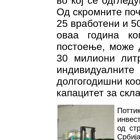
во кој се одгледу
Од скромните поч
25 вработени и 5
оваа година ко
постоење, може 
30 милиони литр
индивидуалн
долгогодишни коо
капацитет за скл
Поттик
инвест
од ст
Србиј