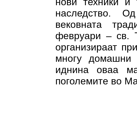
нови техники и 
наследство. О
вековната тра
февруари – св. 
организираат при
многу домашни 
иднина оваа ма
поголемите во М