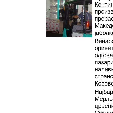
Конт
произ
прера
Македо
јаболк
Вина
ориен
одгов
пазар
нали
стран
Косово
Најба
Мерло
црвен
Смеде