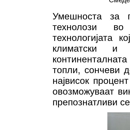
Умешноста за 
технолози во
технологијата к
климатски и 
континенталната
топли, сончеви д
највисок процент
овозможуваат вин
препознатливи се