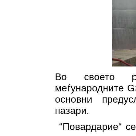
Во своето ра
меѓународните G
основни предус
пазари.
“Повардарие“ се