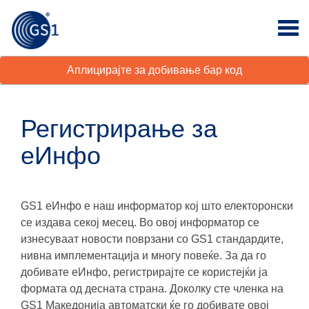
Аплицирајте за добивање бар код
Регистрирање за
еИнфо
GS1 еИнфо е наш информатор кој што електоронски
се издава секој месец. Во овој информатор се
изнесуваат новости поврзани со GS1 стандардите,
нивна имплементација и многу повеќе. За да го
добивате еИнфо, регистрирајте се користејќи ја
формата од десната страна. Доколку сте членка на
GS1 Македонија автоматски ќе го добивате овој