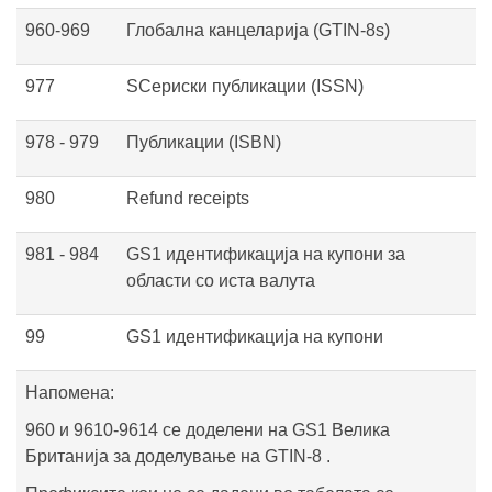
960-969
Глобална канцеларија (GTIN-8s)
977
SСериски публикации (ISSN)
978 - 979
Публикации (ISBN)
980
Refund receipts
981 - 984
GS1 идентификација на купони за
области со иста валута
99
GS1 идентификација на купони
Напомена:
960 и 9610-9614 се доделени на GS1 Велика
Британија за доделување на GTIN-8 .