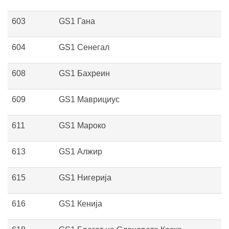
603
GS1 Гана
604
GS1 Сенегал
608
GS1 Бахреин
609
GS1 Маврициус
611
GS1 Мароко
613
GS1 Алжир
615
GS1 Нигерија
616
GS1 Кенија