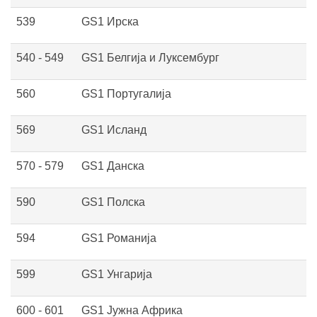
539
GS1 Ирска
540 - 549
GS1 Белгија и Луксембург
560
GS1 Португалија
569
GS1 Исланд
570 - 579
GS1 Данска
590
GS1 Полска
594
GS1 Романија
599
GS1 Унгарија
600 - 601
GS1 Јужна Африка