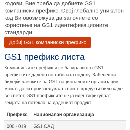
кодови, Вие треба да добиете GS1
компаниски префикс. Овој глобално уникатен
код Ви овозможува да започнете со
користење на GS1 идентификационите
стандарди.
Добиј GS1 компаниски префикс
GS1 префикс листа
Компаниските префикси се базирани врз GS1
префиксите дадено во табелата подолу. Забелешка –
бидејќи членките на GS1 националните организации
можат да ги произведуваат своите продукти било каде
во светот, GS1 префиксите не ја идентификуваат
земјата на потекло на дадениот продукт.
Префикс
Националан организација
000 - 019
GS1 САД