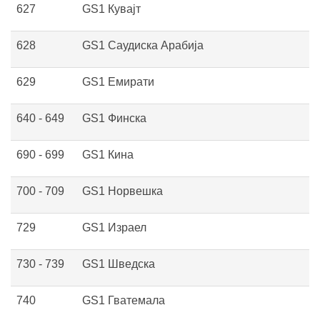
627
GS1 Кувајт
628
GS1 Саудиска Арабија
629
GS1 Емирати
640 - 649
GS1 Финска
690 - 699
GS1 Кина
700 - 709
GS1 Норвешка
729
GS1 Израел
730 - 739
GS1 Шведска
740
GS1 Гватемала