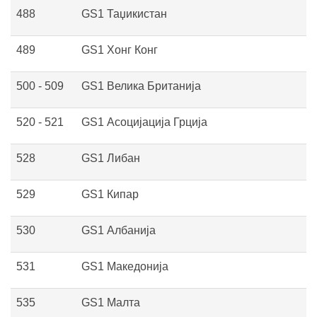
488
GS1 Таџикистан
489
GS1 Хонг Конг
500 - 509
GS1 Велика Британија
520 - 521
GS1 Асоцијација Грција
528
GS1 Либан
529
GS1 Кипар
530
GS1 Албанија
531
GS1 Македонија
535
GS1 Малта