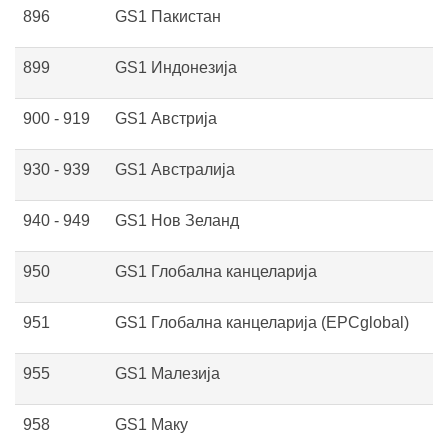
896
GS1 Пакистан
899
GS1 Индонезија
900 - 919
GS1 Австрија
930 - 939
GS1 Австралија
940 - 949
GS1 Нов Зеланд
950
GS1 Глобална канцеларија
951
GS1 Глобална канцеларија (EPCglobal)
955
GS1 Малезија
958
GS1 Маку