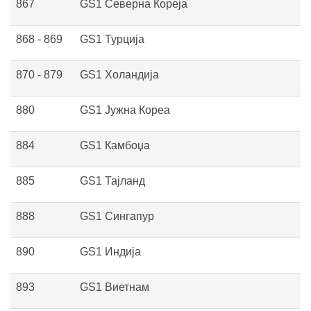
867
GS1 Северна Кореја
868 - 869
GS1 Турција
870 - 879
GS1 Холандија
880
GS1 Јужна Кореа
884
GS1 Камбоџа
885
GS1 Тајланд
888
GS1 Сингапур
890
GS1 Индија
893
GS1 Виетнам