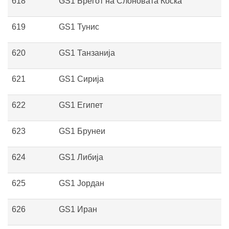
618
GS1 Брегот на Слоновата Коска
619
GS1 Тунис
620
GS1 Танзанија
621
GS1 Сирија
622
GS1 Египет
623
GS1 Брунеи
624
GS1 Либија
625
GS1 Јордан
626
GS1 Иран