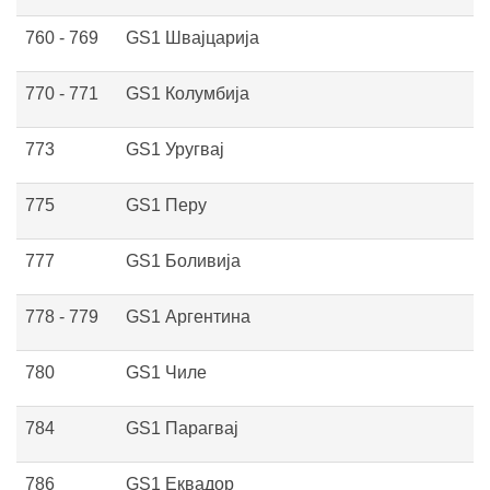
760 - 769
GS1 Швајцарија
770 - 771
GS1 Колумбија
773
GS1 Уругвај
775
GS1 Перу
777
GS1 Боливија
778 - 779
GS1 Аргентина
780
GS1 Чиле
784
GS1 Парагвај
786
GS1 Еквадор