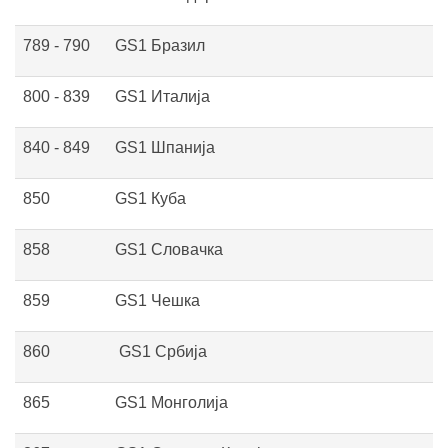
789 - 790
GS1 Бразил
800 - 839
GS1 Италија
840 - 849
GS1 Шпанија
850
GS1 Куба
858
GS1 Словачка
859
GS1 Чешка
860
GS1 Србија
865
GS1 Монголија