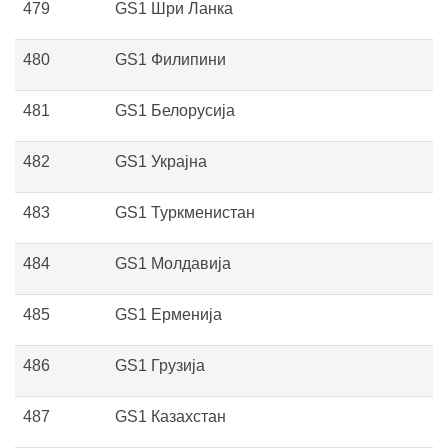
479
GS1 Шри Ланка
480
GS1 Филипини
481
GS1 Белорусија
482
GS1 Украјна
483
GS1 Туркменистан
484
GS1 Молдавија
485
GS1 Ерменија
486
GS1 Грузија
487
GS1 Казахстан