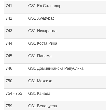
741
GS1 Ел Салвадор
742
GS1 Хундурас
743
GS1 Никарагва
744
GS1 Коста Рика
745
GS1 Панама
746
GS1 Доминиканска Република
750
GS1 Мексико
754 - 755
GS1 Канада
759
GS1 Венецуела