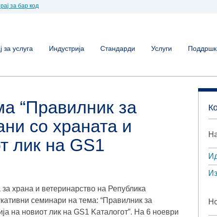
рај за бар код
 за услуга
Индустрија
Стандарди
Услуги
Поддршк
ема
“Правилник за
К
ни со храната и
На
т лик на GS1
Ид
Из
 за храна и ветеринарство на Република
кативни семинари на тема: “Правилник за
Но
а на новиот лик на GS1 Kаталогот”. На 6 ноеври