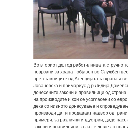
Во вториот дел од работилницата стручно 
поврзани за хранат, објавен во Службен вес
претставниците од Агенцијата за храна и в
Јовановска и примариус д-р Лидија Дамевск
донесените закони и правилници од страна 
на производите и кои се усогласени со евр
дека со нивното донесување и спроведувањ
производи да ги продаваат надвор од грани
примери, за различни индустрии, даде насо
закони и правилници за да се дојде до пра