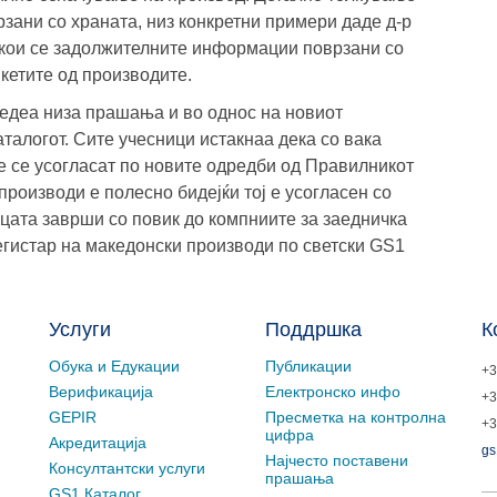
ани со храната, низ конкретни примери даде д-р
кои се задолжителните информации поврзани со
кетите од производите.
едеа низа прашања и во однос на новиот
талогот. Сите учесници истакнаа дека со вака
е се усогласат по новите одредби од Правилникот
производи е полесно бидејќи тој е усогласен со
цата заврши со повик до компниите за заедничка
регистар на македонски производи по светски GS1
Услуги
Поддршка
К
Обука и Едукации
Публикации
+3
Верификација
Електронско инфо
+3
GEPIR
Пресметка на контролна
+3
цифра
Акредитација
gs
Најчесто поставени
Консултантски услуги
прашања
GS1 Каталог