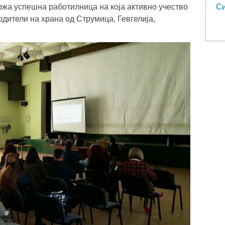
ржа успешна работилница на која активно учество
Си
одители на храна од Струмица, Гевгелија,