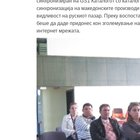
синхронизиран на GS1 Каталогот со катало
синхронизација на македонските производи
видливост на рускиот пазар. Преку воспост
беше да даде придонес кон зголемување на
интернет мрежата.