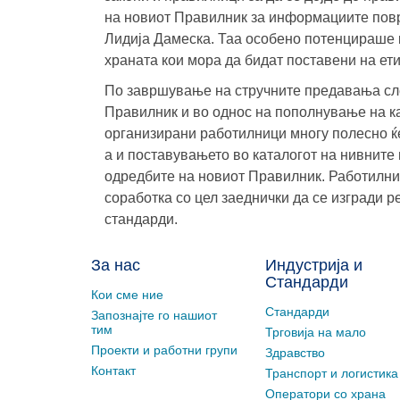
на новиот Правилник за информациите поврз
Лидија Дамеска. Таа особено потенцираше 
храната кои мора да бидат поставени на ети
По завршување на стручните предавања сл
Правилник и во однос на пополнување на ка
организирани работилници многу полесно ќ
а и поставувањето во каталогот на нивните 
одредбите на новиот Правилник. Работилни
соработка со цел заеднички да се изгради 
стандарди.
За нас
Индустрија и
Стандарди
Кои сме ние
Стандарди
Запознајте го нашиот
тим
Трговија на мало
Проекти и работни групи
Здравство
Контакт
Транспорт и логистика
Оператори со храна