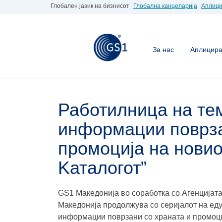
Глобален јазик на бизнисот
Глобална канцеларија
Аплици
За нас
Аплицирај
Работилница на т
информации поврза
промоција на новио
Kаталогот”
GS1 Македонија во соработка со Агенцијата
Македонија продолжува со серијалот на еду
информации поврзани со храната и промоциј