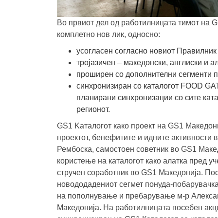
Во првиот дел од работилницата тимот на G
комплетно нов лик, односно:
усогласен согласно новиот Правилник 
тројазичен – македонски, англиски и а
проширен со дополнителни сегменти п
синхронизиран со каталогот FOOD GATE
планирани синхронизации со сите ката
регионот.
GS1 Kаталогот како проект на GS1 Mакедони
проектот, бенефитите и идните активности
Рембоска, самостоен советник во GS1 Mаке
користење на каталогот како алатка пред у
стручен соработник во GS1 Mакедонија. По
новододадениот сегмет понуда-побарувачка 
на пополнување и пребарување м-р Алексан
Mакедонија. На работилницата посебен акц