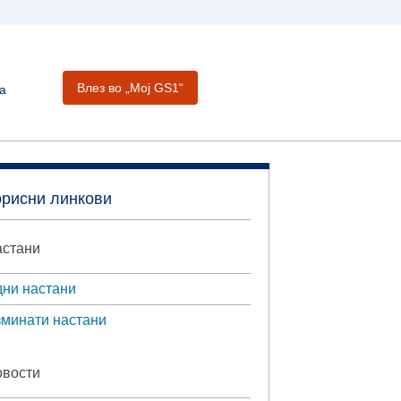
Влез во „Moj GS1“
а
орисни линкови
стани
ни настани
минати настани
вости