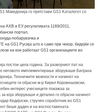
S1 Mакедонија го претстави GS1 Kаталогот со
на АХВ и ЕУ регулативата 1169/2011,
лбански портал,
онуда-побарувачка и
 на GS1 Русија што е само прв чекор, бидејќи се
лози на кои работаат GS1 организациите во
ја постои цела година. За развојниот пат на
 во неговото имплементирање зборуваше Билјана
донија. Техничките можности и начинот на
чесниците ги објасни м-р Кирил Коровешовски,
себен интерес учесниците покажаа за
за која зборуваше и детално го објасни начинот
дар Кедијоски, стручен соработник во GS1
ент беше даден и на воспоставената