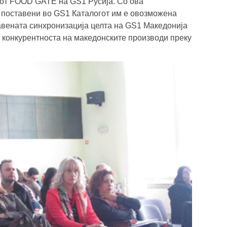
гот FOOD GATE на GS1 Русија. Со ова
 поставени во GS1 Каталогот им е овозможена
авената синхронизација целта на GS1 Mакедонија
 конкурентноста на македонските производи преку