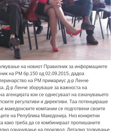
толкување на новиот Правилник за информациите
ник на РМ бр.150 од 02.09.2015, дадоа
етеринарство на РМ примариус д-р Ленче
а. Д-р Ленче зборуваше за важноста на
на агенцијата кои се однесуваат на означувањето
опските регулативи и директиви. Таа потенцираше
е македонските компании се подготвени своите
ците на Република Македонија. Низ конкретни
ка како треба да се комбинираат пропишаните
вилно означување на производ. Детално толкување