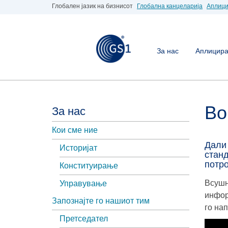
Глобален јазик на бизнисот
Глобална канцеларија
Аплици
За нас
Аплицирај
Во
За нас
Кои сме ние
Дали 
Историјат
стан
потр
Конституирање
Всушн
Управување
инфор
Запознајте го нашиот тим
го на
Претседател