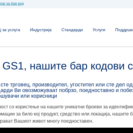
рај за бар код
 за услуга
Индустрија
Стандарди
Услуги
Поддршк
 GS1, нашите бар кодови с
сте трговец, производител, угостител или сте дел о
дарди Ви овозможуваат побрзо, поедноставно и поб
ошувачи или корисници
ост со користење на нашите уникатни броеви за идентифик
мации за било кој продукт, средство или локација, нашите 
прават Вашиот живот многу поедноставен.