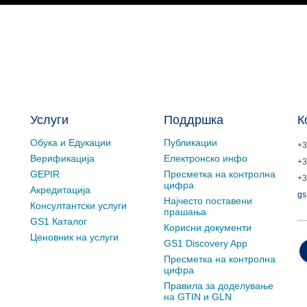
Услуги
Поддршка
К
Обука и Едукации
Публикации
+3
Верификација
Електронско инфо
+3
GEPIR
Пресметка на контролна
+3
цифра
Акредитација
gs
Најчесто поставени
Консултантски услуги
прашања
GS1 Каталог
Корисни документи
Ценовник на услуги
GS1 Discovery App
Пресметка на контролна
цифра
Правила за доделување
на GTIN и GLN