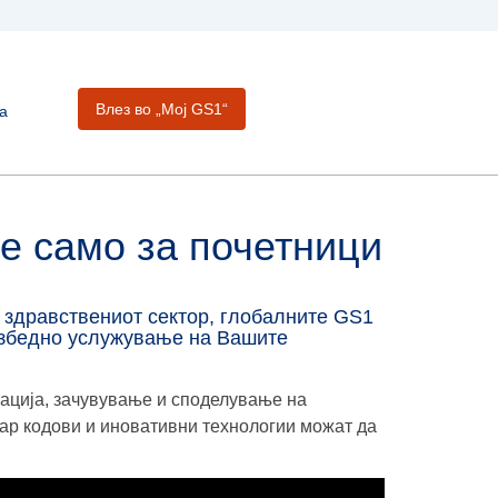
Влез во „Moj GS1“
а
е само за почетници
д здравствениот сектор, глобалните GS1
езбедно услужување на Вашите
ација, зачувување и споделување на
бар кодови и иновативни технологии можат да