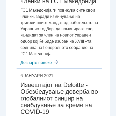
членки на ГС1 Македонија
ГС1 Македонија ги повикува сите свои
членки, заради изминување на
тригодишниот мандат од работењето на
Управниот одбор, да номинираат свој
кандидат за член на новиот Управен
одбор кој ќе биде избран на XVIII –та
седница на Генералното собрание на
ГС1 Македонија.
Дознајте повеќе
6 ЈАНУАРИ 2021
Извештајот на Deloitte -
Обезбедување доверба во
глобалниот синџир на
снабдување за време на
COVID-19