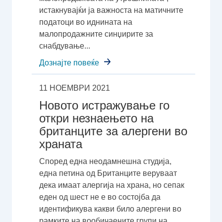
истакнувајќи ја важноста на матичните
податоци во иднината на
малопродажните синџирите за
снабдување...
Дознајте повеќе
11 НОЕМВРИ 2021
Новото истражување го
откри незнаењето на
британците за алергени во
храната
Според една неодамнешна студија,
една петина од Британците веруваат
дека имаат алергија на храна, но сепак
еден од шест не е во состојба да
идентификува какви било алергени во
рамките на вообичаените групи на