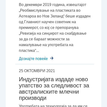
Во декември 2019 година, извештајот
„Реобмислување на пластиката во
Аотеароа во Нов Зеланд“ беше издаден
од Главниот научен советник на
премиерот, со кој се препорачува
„Ревизија на синџирот на снабдување
за да се бараат можности за
намалување на употребата на
пластика“...
Дознајте повеќе
25 ОКТОМВРИ 2021
Индустријата издаде ново
упатство за следливост за
австралиските млечни
производи
Употребата на технологија за да им се