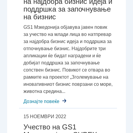
на најдобра бизнис идеја и
поддршка за започнување
на бизнис
GS1 Мзкедонија објавува јавен повик
за учество на млади лица во натпревар
за најдобра бизнис идеја и поддршка за
отпочнување бизнис. Најдобрите три
апликации ќе бидат наградени и ќе
добијат поддршка за започнување
сопствен бизнис. Повикот се отвара во
рамките на проектот „Зголемување на
иновативниот бизнис поврзани со море,
животна средина...
Дознајте повеќе
15 НОЕМВРИ 2022
Учество на GS1