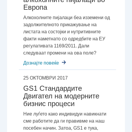
Европа
Алкохолните пијалаци беа изземени од
задолжителното прикажување на
листата на состојки и нутритивните
факти наметнато со одредбите на ЕУ
регулативата 1169/2011. Дали
следуваат промени на ова поле?
Дознајте повеќе
25 ОКТОМВРИ 2017
GS1 Стандардите
Двигател на модерните
бизнис процеси
Ние луѓето како индивидуи навикнати
сме работите да ги правивме на наш
посебен начин. Затоа, GS1 e тука,