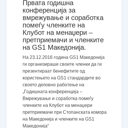
Првата годишна
конференција за
вмрежување и соработка
помеѓу членките на
Клубот на менаџери –
претприемачи и членките
на GS1 Македонија.
На 23.12.2016 година GS1 Македонија
ги организираше своите членки да ги
презентираат бенефитите од
користењето на GS1 стандардите во
своето деловно работење на
„Годишната конференција –
Вмрежување и соработка помеѓу
членките на Клубот на менаџери
претприемачи при Стопанската комора
на Македонија и членките на GS1
Македонија“