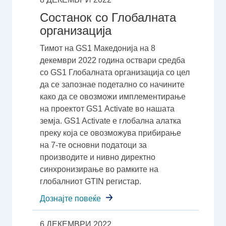
Состанок со Глобалната
организација
Тимот на GS1 Македонија на 8
декември 2022 година оствари средба
со GS1 Глобалната организација со цел
да се запознае подетално со начините
како да се овозможи имплементирање
на проектот GS1 Аctivate во нашата
земја. GS1 Activate e глобална алатка
преку која се овозможува прибирање
на 7-те основни податоци за
производитe и нивно директно
синхронизирање во рамките на
глобалниот GTIN регистар.
Дознајте повеќе
6 ДЕКЕМВРИ 2022