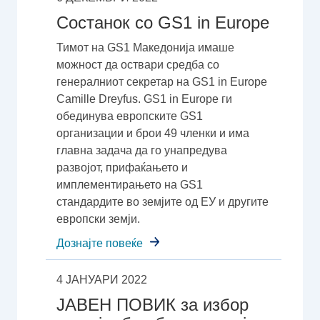
Состанок со GS1 in Europe
Тимот на GS1 Македонија имаше
можност да оствари средба со
генералниот секретар на GS1 in Europe
Camille Dreyfus. GS1 in Еurope ги
обединува европските GS1
организации и брои 49 членки и има
главна задача да го унапредува
развојот, прифаќањето и
имплементирањето на GS1
стандардите во земјите од ЕУ и другите
европски земји.
Дознајте повеќе
4 ЈАНУАРИ 2022
ЈАВЕН ПОВИК за избор