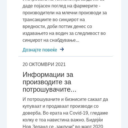
даде појасен поглед на фармерите -
производители на млечни производи за
трансакциите во синџирот на
вредности, доби поттик денес со
издавањето на водич за следливост во
синџирот на снабдување...
Дознајте повеќе
20 ОКТОМВРИ 2021
Информации за
производите за
потрошувачите...
И потрошувачите и бизнисите сакаат да
купуваат и продаваат производи со
доверба. Во ерата на Covid-19, гледаме
колку е тоа навистина важно. Бидејќи
Нов Зеланд се „заклучи“ во март 2020