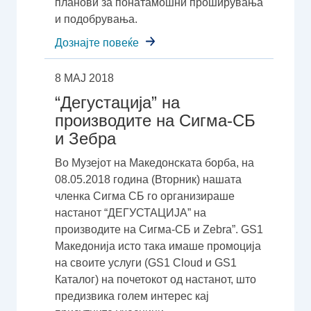
планови за понатамошни проширувања
и подобрувања.
Дознајте повеќе
8 МАЈ 2018
“Дегустација” на
производите на Сигма-СБ
и Зебра
Во Музејот на Македонската борба, на
08.05.2018 година (Вторник) нашата
членка Сигма СБ го организираше
настанот “ДЕГУСТАЦИЈА” на
производите на Сигма-СБ и Zebra”. GS1
Македонија исто така имаше промоција
на своите услуги (GS1 Cloud и GS1
Каталог) на почетокот од настанот, што
предизвика голем интерес кај