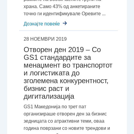
храна. Само 43% од анкетираните
точно ги идентификувале Оревите ...
Дознајте повеќе
28 НОЕМВРИ 2019
Oтворен ден 2019 – Со
GS1 стандардите за
менаџмент во транспортот
и логистиката до
зголемена конкурентност,
бизнис раст и
дигитализација
GS1 Македонија по трет пат
организираше отворен ден за бизнис
зедницата со атрактивни теми, оваа
година поврзани со новите трендови и