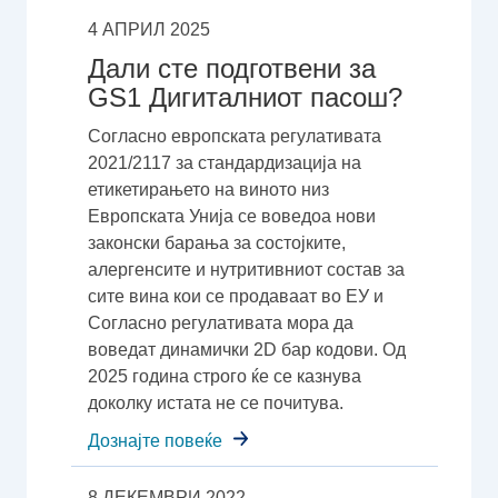
4 АПРИЛ 2025
Дали сте подготвени за
GS1 Дигиталниот пасош?
Согласно европската регулативата
2021/2117 за стандардизација на
етикетирањето на виното низ
Европската Унија се воведоа нови
законски барања за состојките,
алергенсите и нутритивниот состав за
сите вина кои се продаваат во ЕУ и
Согласно регулативата мора да
воведат динамички 2D бар кодови. Од
2025 година строго ќе се казнува
доколку истата не се почитува.
Дознајте повеќе
8 ДЕКЕМВРИ 2022