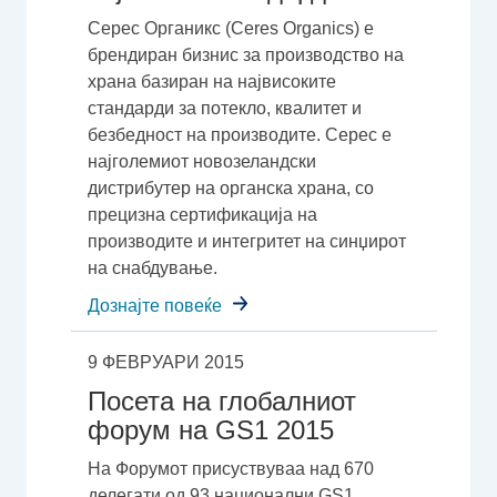
Серес Органикс (Ceres Organics) е
брендиран бизнис за производство на
храна базиран на највисоките
стандарди за потекло, квалитет и
безбедност на производите. Серес е
најголемиот новозеландски
дистрибутер на органска храна, со
прецизна сертификација на
производите и интегритет на синџирот
на снабдување.
Дознајте повеќе
9 ФЕВРУАРИ 2015
Посета на глобалниот
форум на GS1 2015
На Форумот присуствуваа над 670
делегати од 93 национални GS1