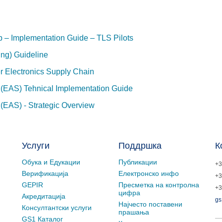
p – Implementation Guide – TLS Pilots
ing) Guideline
 Electronics Supply Chain
e (EAS) Tehnical Implementation Guide
 (EAS) - Strategic Overview
Услуги
Поддршка
К
Обука и Едукации
Публикации
+3
Верификација
Електронско инфо
+3
GEPIR
Пресметка на контролна
+3
цифра
Акредитација
gs
Најчесто поставени
Консултантски услуги
прашања
GS1 Каталог