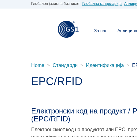
Глобален јазик на бизнисот
Глобална канцеларија
Аплици
За нас
Аплицирај
Home
Стандарди
Идентификација
E
EPC/RFID
Електронски код на продукт /
(EPC/RFID)
Електронскиот код на продуктот или EPC, пре
идентификатори и се поатрактивната во свет