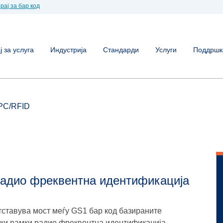
рај за бар код
 за услуга
Индустрија
Стандарди
Услуги
Поддршк
PC/RFID
 Радио фреквентна идентификација
тставува мост меѓу GS1 бар код базираните
ски рамки радио фреквентна идентификација.