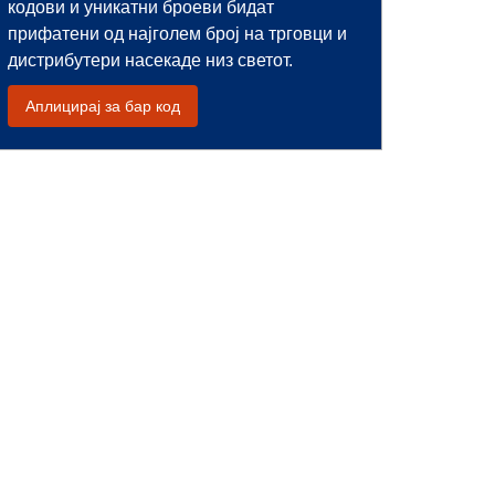
кодови и уникатни броеви бидат
прифатени од најголем број на трговци и
дистрибутери насекаде низ светот.
Аплицирај за бар код