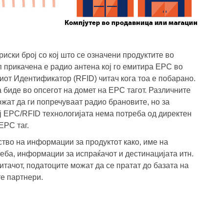
риски број со кој што се означени продуктите во
 прикачена е радио антена кој го емитира EPC во
от Идентификатор (RFID) читач кога тоа е побарано.
 биде во опсегот на домет на EPC тагот. Различните
жат да ги попречуваат радио брановите, но за
ај EPC/RFID технологијата нема потреба од директен
EPC таг.
ство на информации за продуктот како, име на
реба, информации за испраќачот и дестинацијата итн.
итачот, податоците можат да се пратат до базата на
те партнери.