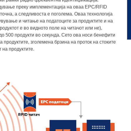
дување преку имплементација на оваа EPC/RFID
точна, а следливоста е поголема. Оваа технологија
вување и читање на податоците за продуктите и на
родуктот е во видното поле на читачот или не),
 до 500 продукти во секунда. Сето ова носи бенефити
а продуктите, зголемена брзина на проток на стоките
 на продуктите.