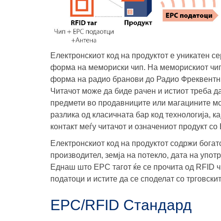
Електронскиот код на продуктот е уникатен се
форма на мемориски чип. На меморискиот чип
форма на радио бранови до Радио Фреквентни
Читачот може да биде рачен и истиот треба да
предмети во продавниците или магацините мо
разлика од класичната бар код технологија, к
контакт меѓу читачот и означениот продукт со 
Електронскиот код на продуктот содржи богат
производител, земја на потекло, дата на упот
Еднаш што EPC тагот ќе се прочита од RFID ч
податоци и истите да се споделат со трговски
EPC/RFID Стандард