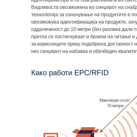
Видливоста овозможена во синџирот на снаб
технологија за означување на продуктите е по
овозможува идентификација на продукти, зачу
оддалеченост до 10 метри (без разлика дали п
притоа се постигнуваат и брзини на читање и
за корисниците преку подобрена достапност н
низ синџирот на набавка и обезбеден квалитет
Како работи EPC/RFID