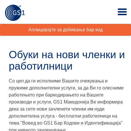
Аплицирајте за добивање бар код
Обуки на нови членки и
работилници
Со цел да ги исполниме Вашите очекувања и
пружиме дополнителни услуги, за да Ви го олесниме
работењето при баркодирањето на Вашите
производи и услуги, GS1 Македонија Ве информира
дека за сите нови зачленети членки им нуди
дополнителна услуга - бесплатни работилници на
тема "Вовед во GS1 Бар Кодови и Идентификација"
при нивното зачленување.