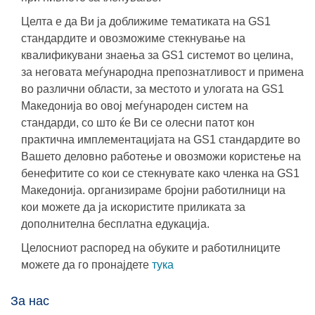
Целта е да Ви ја доближиме тематиката на GS1
стандардите и овозможиме стекнување на
квалификувани знаења за GS1 системот во целина,
за неговата меѓународна препознатливост и примена
во различни области, за местото и улогата на GS1
Македонија во овој меѓународен систем на
стандарди, со што ќе Ви се олесни патот кон
практична имплементацијата на GS1 стандардите во
Вашето деловно работење и овозможи користење на
бенефитите со кои се стекнувате како членка на GS1
Македонија. организираме бројни работилници на
кои можете да ја искористите приликата за
дополнителна бесплатна едукација.
Целосниот распоред на обуките и работилниците
можете да го пронајдете
тука
За нас