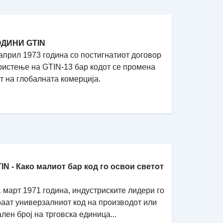
ОДИНИ GTIN
април 1973 година со постигнатиот договор
ристење на GTIN-13 бар кодот се промена
т на глобалната комерција.
TIN - Како малиот бар код го освои светот
 март 1971 година, индустриските лидери го
аат универзалниот код на производот или
лен број на трговска единица...