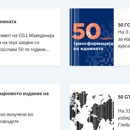
шнината
50 Г
На 3 
ј тимот на GS1 Македонија
за ко
на која заедно со
курсо
ослави 50-те години...
најновото издание на
50 G
На 31
вно вклучени во
избир
изводите
Глоба