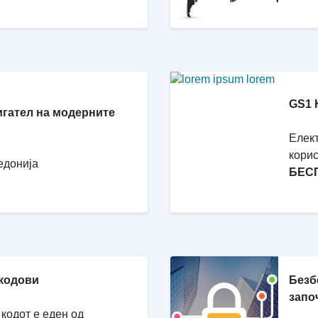
GS1 
игател на модерните
Елект
корис
едонија
БЕС
 кодови
Безб
запо
кодот е еден од