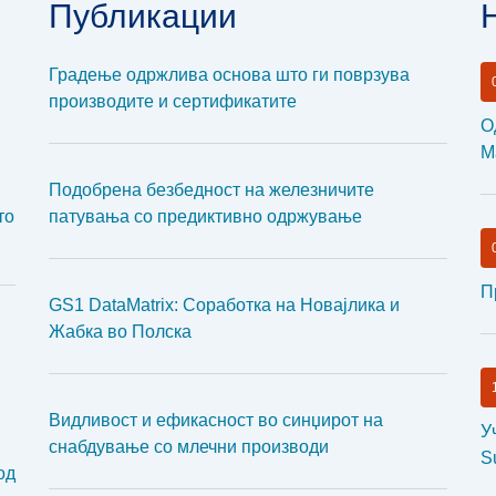
Публикации
Градење одржлива основа што ги поврзува
производите и сертификатите
О
М
Подобрена безбедност на железничите
то
патувања со предиктивно одржување
П
GS1 DataMatrix: Соработка на Новајлика и
Жабка во Полска
Видливост и ефикасност во синџирот на
У
,
снабдување со млечни производи
S
од