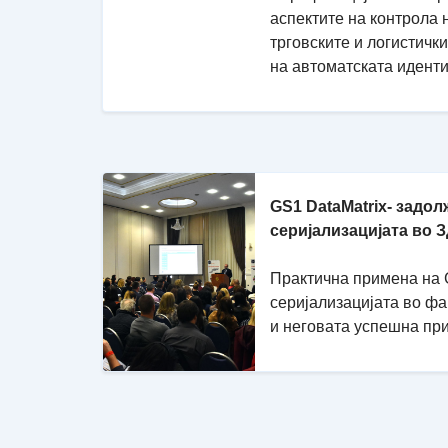
аспектите на контрола 
трговските и логистичк
на автоматската идент
GS1 DataMatrix- задол
серијализацијата во 
Практична примена на G
серијализацијата во ф
и неговата успешна пр