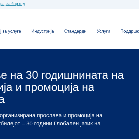
рај за бар код
 за услуга
Индустрија
Стандарди
Услуги
Поддршк
ленка во
онија
ен бар код, тогаш сте на