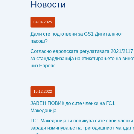
Новости
04.04.2025
Дали сте подготвени за GS1 Дигиталниот
пасош?
Согласно европската регулативата 2021/2117
за стандардизација на етикетирањето на вино
низ Европс...
15.12.2022
ЈАВЕН ПОВИК до сите членки на ГС1
Македонија
ГС1 Македонија ги повикува сите свои членки
заради изминување на тригодишниот мандат 