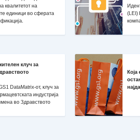
на квалитетот на
Идент
ите единици во сферата
(LEI)
ификација.
комп
жителен клуч за
Здравството
Која
оста
S1 DataMatrix-от, клуч за
најд
армацевтската индустрија
имена во Здравството