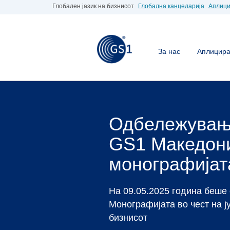
Глобален јазик на бизнисот
Глобална канцеларија
Аплици
За нас
Аплицирај
Станете ч
GS1 Макед
Доколку Вие е потреб
вистинското место.
Аплицирај за бар код