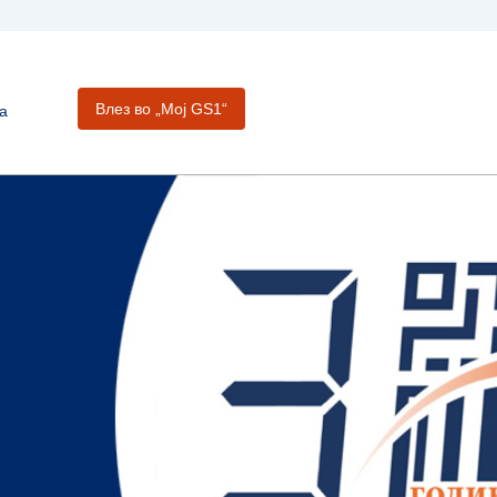
Влез во „Moj GS1“
а