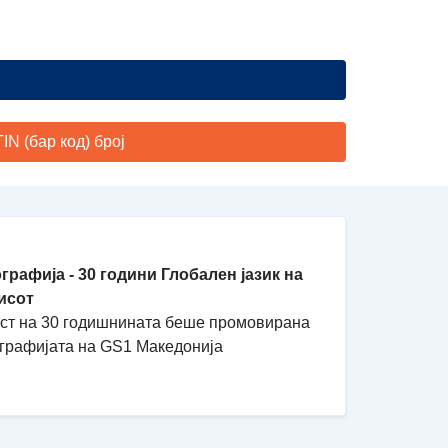
N (бар код) број
графија - 30 години Глобален јазик на
исот
ест на 30 годишнината беше промовирана
графијата на GS1 Македонија