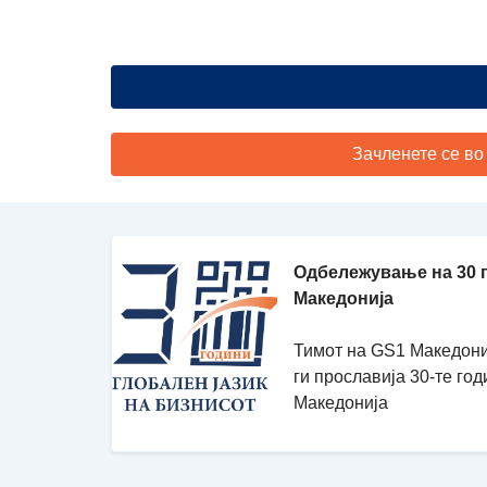
Зачленете се во
Одбележување на 30 
Македонија
Тимот на GS1 Македони
ги прославија 30-те го
Македонија