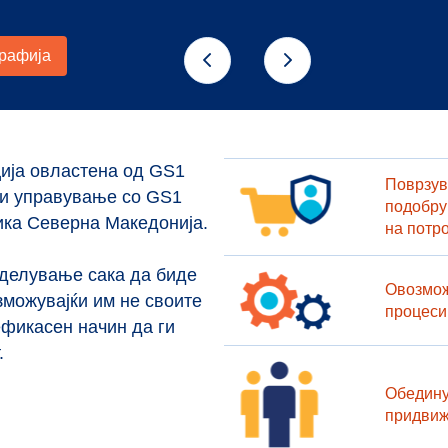
ија овлaстена од GS1
Поврзув
 и управување со GS1
подобру
ика Северна Македонија.
на потр
 делување сака да биде
Овозмож
зможувајќи им не своите
процеси
ефикасен начин да ги
.
Обедину
придвиж