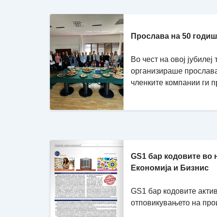
Прослава на 50 годи
Во чест на овој јубиле
организираше прослава 
членките компании ги пр
GS1 бар кодовите во 
Економија и Бизнис
GS1 бар кодовите акти
отповикувањето на про