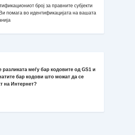
ификациониот број за правните субјекти
 Ви помага во идентификацијата на вашата
анија
 е разликата меѓу бар кодовите од GS1 и
натите бар кодови што можат да се
ат на Интернет?