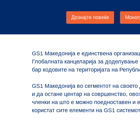
GS1 Македонија е единствена организац
Глобалната канцеларија за доделување
бар кодовите на територијата на Републ
GS1 Македонија вo сегментот на своето
и да остане центар на совршенство, ово
членки на што е можно поедноставен и 
користат сите елементи на GS1 системот