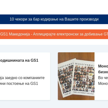
10 чекори за бар кодирање на Вашите производи
 GS1 Македонија - Аплицирајте електронски за добивање GTI
годишнината на GS1
Моно
бизн
ја заедно со компаниите
Во ч
дини постоење на GS1
Моно