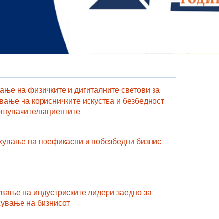
ање на физичките и дигиталните светови за
вање на корисничките искуства и безбедност
ошувачите/пациентите
ување на поефикасни и побезбедни бизнис
вање на индустриските лидери заедно за
ување на бизнисот