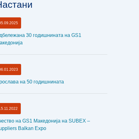
Настани
05.09.2025
дбележана 30 годишнината на GS1
акедонија
06.01.2023
рослава на 50 годишнината
15.11.2022
чество на GS1 Македонија на SUBEX –
uppliers Balkan Expo