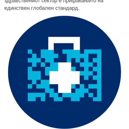
здравствениот сектор е прифаќањето на
единствен глобален стандард.