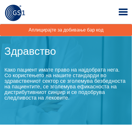
Аплицирајте за добивање бар код
Здравство
Како пациент имате право на најдобрата нега.
Со користењето на нашите стандарди во
здравствениот сектор се зголемува безбедноста
на пациентите, се зголемува ефикасноста на
дистрибутивниот синџир и се подобрува
следливоста на лековите.