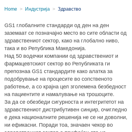
Home
Индустрија
Здравство
GS1 глобалните стандарди од ден на ден
заземаат се позначајно место во сите области од
здравствениот сектор, како на глобално ниво,
така и во Република Македонија.
Над 50 водечки компании од здравствениот и
фармацевтскиот сектор во Републиката ги
препознаа GS1 стандардите како алатка за
подобрување на процесите во сопственото
работење, а со крајна цел зголемена безбедност
на пациентите и намалување на трошоците.
За да се обезбеди сигурноста и интегритетот на
здравствениот дистрибутивен синџир, очигледно
е дека националните решенија не се ни доволни,
ни ефикасни. Поради тоа, значаен чекор во