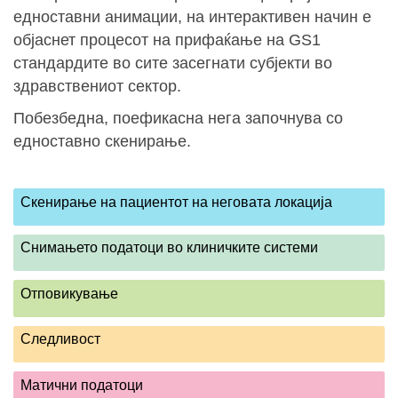
едноставни анимации, на интерактивен начин е
објаснет процесот на прифаќање на GS1
стандардите во сите засегнати субјекти во
здравствениот сектор.
Побезбедна, поефикасна нега започнува со
едноставно скенирање.
Скенирање на пациентот на неговата локација
Снимањето податоци во клиничките системи
Отповикување
Следливост
Матични податоци