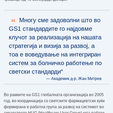
“
Многу сме задоволни што во
GS1 стандардите го најдовме
клучот за реализација на нашата
стратегија и визија за развој, а
тоа е воведување на интегриран
систем за болничко работење по
светски стандарди“
— Академик д-р. Жан Митрев
Во рамките на GS1 глобалната организација во 2005
год. во координација со светските фармацевтски куќи
формирана е работна група за развој на системот во
здравството HUG (Healthcare User Group) која работи