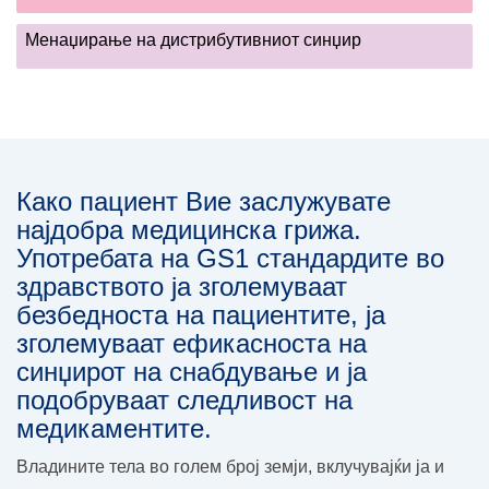
Менаџирање на дистрибутивниот синџир
Како пациент Вие заслужувате
најдобра медицинска грижа.
Употребата на GS1 стандардите во
здравството ја зголемуваат
безбедноста на пациентите, ја
зголемуваат ефикасноста на
синџирот на снабдување и ја
подобруваат следливост на
медикаментите.
Владините тела во голем број земји, вклучувајќи ја и