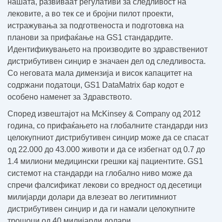
нашата, развиваат регулативи за следливост на
лековите, а во тек се и бројни пилот проекти,
истражувања за подготвеноста и подготовка на
планови за прифаќање на GS1 стандардите.
Идентификувањето на производите во здравствениот
дистрибутивен синџир е значаен дел од следливоста.
Со неговата мала димензија и висок капацитет на
содржани податоци, GS1 DataMatrix бар кодот е
особено наменет за Здравството.
Според извештајот на
McKinsey & Company
од 2012
година, со прифаќањето на глобалните стандарди низ
целокупниот дистрибутивен синџир
може да се спасат
од 22.000 до 43.000 животи и да се избегнат од 0.7 до
1.4 милиони медицински грешки
кај пациентите. GS1
системот на стандарди на глобално ниво
може да
спречи фалсификат лекови со вредност од десетици
милијарди долари
да влезеат во легитимниот
дистрибутивен синџир и
да ги намали целокупните
трошоци од 40 милијарди долари.