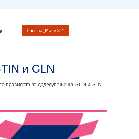
Влез во „Moj GS1“
а
GTIN и GLN
 со правилата за доделување на GTIN и GLN