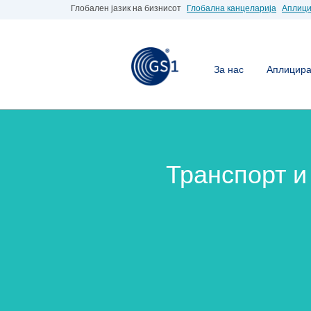
Глобален јазик на бизнисот
Глобална канцеларија
Аплици
За нас
Аплицирај
Транспорт и