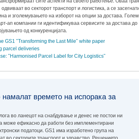
рансформираат сите аспекти на своето работење. Оваа тра
 одвиваат во секторот транспорт и логистика, а се засегнат
на и зголемувањето на изборот на опции за достава. Големи
тарт-aп компании ги идентификуваа сервисите за достава до
ојувањето од конкуренцијата.
e GS1 "Transforming the Last Mile" white paper
 parcel deliveries
e: "Harmonised Parcel Label for City Logistics"
 намалат времето на испорака за
улога во ланецот на снабдување и денес не постои ни
ја може ефикасно да работи без имплементирани
ктронски податоци. GS1 има изработено група на
ат во секторите транспорт и здравство. Решението