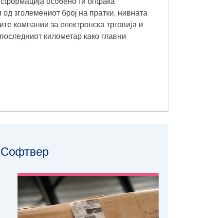
нсформација особено ги опфаќа
и од зголемениот број на пратки, нивната
те компании за електронска трговија и
 последниот километар како главни
Софтвер