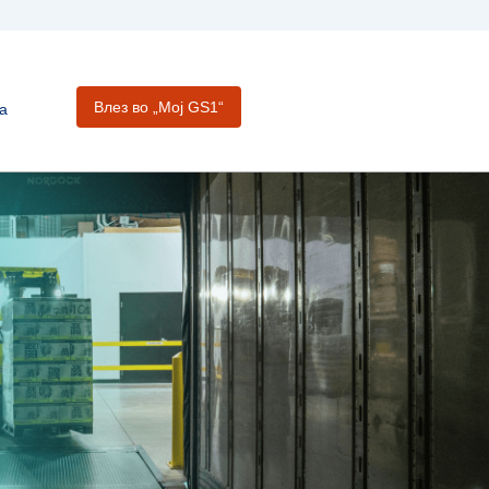
Влез во „Moj GS1“
а