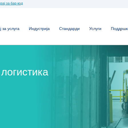
рај за бар код
 за услуга
Индустрија
Стандарди
Услуги
Поддршк
 логистика