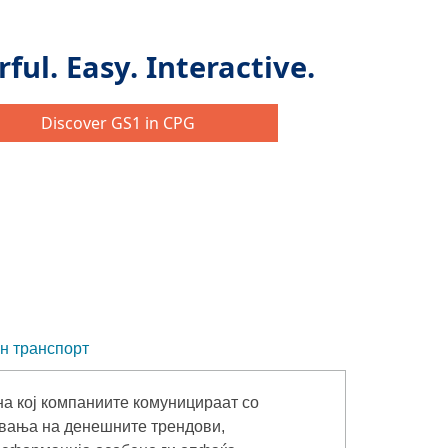
н транспорт
на кој компаниите комуницираат со
увања на денешните трендови,