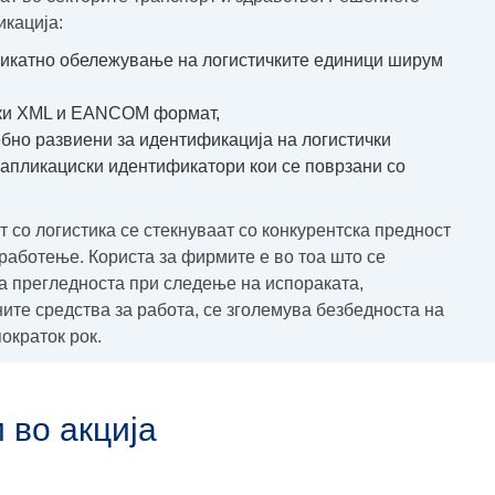
икација:
уникатно обележување на логистичките единици ширум
аки XML и EANCOM формат,
бно развиени за идентификација на логистички
 и апликациски идентификатори кои се поврзани со
 со логистика се стекнуваат со конкурентска предност
работење. Користа за фирмите е во тоа што се
а прегледноста при следење на испораката,
ите средства за работа, се зголемува безбедноста на
ократок рок.
 во акција