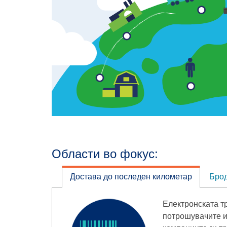
Области во фокус:
Достава до последен километар
Брод
Електронската т
потрошувачите и