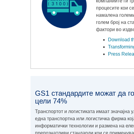
компаниите ги т
процесите кои се
намалена големи
голем број на с
фактори во издв
Download th
Transforming
Press Releas
GS1 стандардите можат да го
цели 74%
Транспортот и логистиката имаат значајна 
една транспортна или логистичка фирма ко
информатички технологии и размена на еле
препознатливи стандарди кои се применува