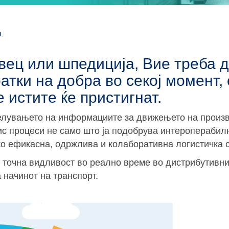
а
вец или шпедиција, Вие треба 
атки на добра во секој момент,
е истите ќе пристигнат.
елувањето на информациите за движењето на произв
ис процеси не само што ја подобрува интероперабил
око ефикасна, одржлива и колаборативна логистичка 
 точна видливост во реално време во дистрибутивни
 начинот на транспорт.