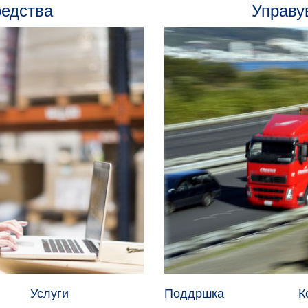
редства
Управу
Услуги
Поддршка
К