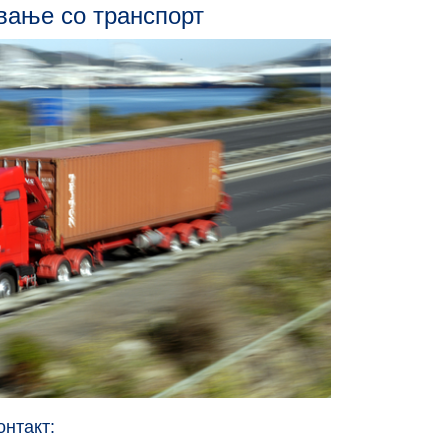
вање со транспорт
онтакт: