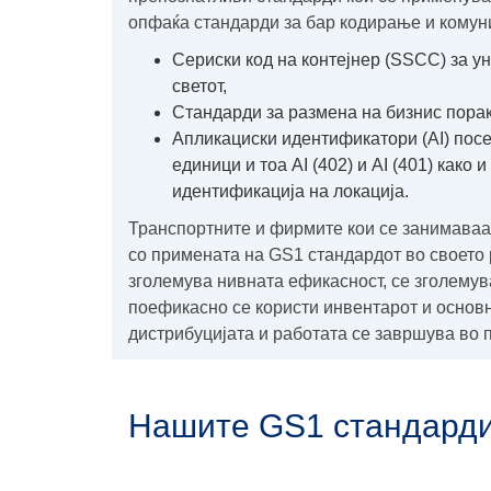
опфаќа стандарди за бар кодирање и комун
Сериски код на контејнер (SSCC) за 
светот,
Стандарди за размена на бизнис пор
Aпликациски идентификатори (AI) посе
единици и тоа AI (402) и AI (401) како
идентификација на локација.
Транспортните и фирмите кои се занимаваат
со примената на GS1 стандардот во своето 
зголемува нивната ефикасност, се зголемув
поефикасно се користи инвентарот и основн
дистрибуцијата и работата се завршува во п
Нашите GS1 стандарди