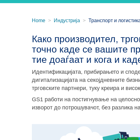
Home
Индустрија
Транспорт и логистик
Како производител, трго
точно каде се вашите пр
тие доаѓаат и кога и кад
Идентификацијата, прибирањето и спод
дигитализацијата на секојдневните бизн
трговските партнери, туку креира и вис
GS1 работи на постигнување на целосно
изворот до потрошувачот, без разлика на