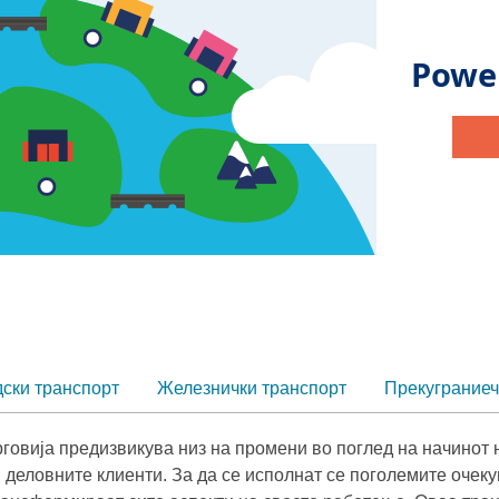
ски транспорт
Железнички транспорт
Прекуграниеч
рговија предизвикува низ на промени во поглед на начинот 
 деловните клиенти. За да се исполнат се поголемите очек