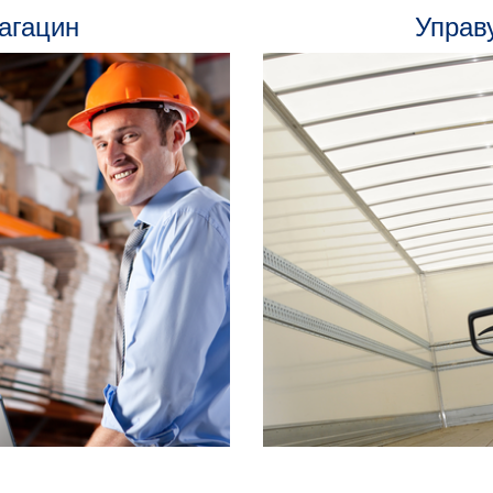
агацин
Управ