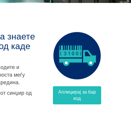
да знаете
 од каде
одите и
носта меѓу
средина.
Аплицирај за бар
от синџир од
код